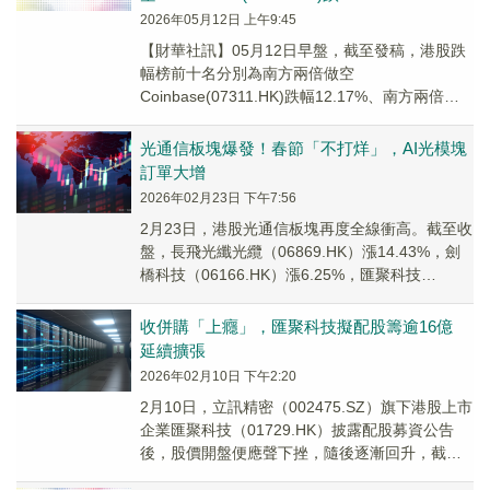
2026年05月12日 上午9:45
【財華社訊】05月12日早盤，截至發稿，港股跌
幅榜前十名分別為南方兩倍做空
Coinbase(07311.HK)跌幅12.17%、南方兩倍做
空Coinbase-U(09311.HK...
光通信板塊爆發！春節「不打烊」，AI光模塊
訂單大增
2026年02月23日 下午7:56
2月23日，港股光通信板塊再度全線衝高。截至收
盤，長飛光纖光纜（06869.HK）漲14.43%，劍
橋科技（06166.HK）漲6.25%，匯聚科技
(01729.HK)漲5.28...
收併購「上癮」，匯聚科技擬配股籌逾16億
延續擴張
2026年02月10日 下午2:20
2月10日，立訊精密（002475.SZ）旗下港股上市
企業匯聚科技（01729.HK）披露配股募資公告
後，股價開盤便應聲下挫，隨後逐漸回升，截至
發稿跌幅為1.73%。