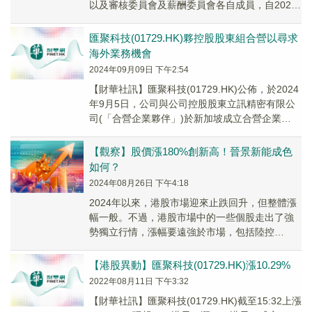
以及審核委員會及薪酬委員會各自成員，自2025
年4月11日起生效。於陳潔芬獲委任後，...
匯聚科技(01729.HK)夥控股股東組合營以尋求
海外業務機會
2024年09月09日 下午2:54
【財華社訊】匯聚科技(01729.HK)公佈，於2024
年9月5日，公司與公司控股股東立訊精密有限公
司(「合營企業夥伴」)於新加坡成立合營企業
Time Interconnect ...
【觀察】股價漲180%創新高！晉景新能成色
如何？
2024年08月26日 下午4:18
2024年以來，港股市場迎來止跌回升，但整體漲
幅一般。不過，港股市場中的一些個股走出了強
勢獨立行情，漲幅要遠強於市場，包括陸控
（06623.HK）、匯聚科技（01729.HK）、...
【港股異動】匯聚科技(01729.HK)漲10.29%
2022年08月11日 下午3:32
【財華社訊】匯聚科技(01729.HK)截至15:32上漲