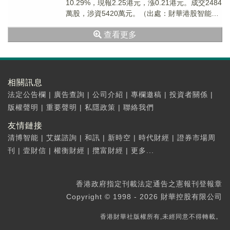
10.29%，現報2.25港元，漲0.21港元。成交2484
萬股，涉資5420萬元。（出處：財華港股智能寫
手）
查看更多
相關訊息
法定公告欄
|
廣告查詢
|
公司介紹
|
專欄邀稿
|
投資者關係
|
版權聲明
|
重要聲明
|
私隱政策
|
聯絡我們
友情鏈接
清博智能
|
艾媒諮詢
|
和訊
|
新時空
|
時代財經
|
證券市場周
刊
|
壹財信
|
權衡財經
|
攬富財經
|
更多...
香港政府指定刊載法定通告之憲報刊登報章
Copyright © 1998 - 2026 財華控股有限公司
香港財華社版權所有,未經同意不得轉載。