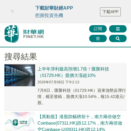
財華智庫網
FINTV
FINMETA
財華證券
媒體矩陣
下載財華財經APP
×
下載APP
智庫沙龍
聯絡我們
把握投資先機
訂閱
简
搜尋結果
上半年淨利最高預增1.7倍！匯聚科技
（01729.HK）股價大漲超10%
2026年07月08日 下午2:13
7月8日，匯聚科技（01729.HK）迎來強勢反彈行
情，截至發稿，股價大漲10.54%，報15.42港元/
股。
【異動股】港股跌幅榜前十，南方兩倍做空
Coinbase(07311.HK)跌12.17%，南方兩倍做
空Coinbase-U(09311.HK)跌12.14%