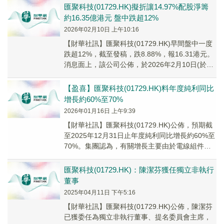
匯聚科技(01729.HK)擬折讓14.97%配股淨籌
約16.35億港元 盤中跌超12%
2026年02月10日 上午10:16
​【財華社訊】匯聚科技(01729.HK)早間盤中一度
跌超12%，截至發稿，跌8.88%，報16.31港元。
消息面上，該公司公佈，於2026年2月10日(於交
易時段前)，公司擬配...
【盈喜】匯聚科技(01729.HK)料年度純利同比
增長約60%至70%
2026年01月16日 上午9:39
【財華社訊】匯聚科技(01729.HK)公佈，預期截
至2025年12月31日止年度純利同比增長約60%至
70%。集團認為，有關增長主要由於電線組件分
部內數據中心及服務器分部的銷售...
匯聚科技(01729.HK)：陳潔芬獲任獨立非執行
董事
2025年04月11日 下午5:16
【財華社訊】匯聚科技(01729.HK)公佈，陳潔芬
已獲委任為獨立非執行董事、提名委員會主席，