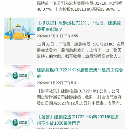
幅榜前十名分別為宏基集團控股(01718.HK)漲幅
48.07%、十方控股(01831.HK)漲幅33.96%、宏
輝集團(00183...
【捉妖記】尾盤爆拉722%，「仙股」建鵬控
股受啥刺激？
2024年12月31日 下午3:55
12月31日，「仙股」建鵬控股（01722.HK）在尾
盤突然發力，股價急劇攀升，上演了一出「驚天
逆轉」的大戲。截至收盤，該股漲幅高達驚人的
722.03%，報0.485港元/股。這...
建鵬控股(01722.HK)附屬獲授澳門建築工程合
約
2024年01月22日 下午5:31
【財華社訊】建鵬控股(01722.HK) 公佈，公司一
間全資附屬公司建鵬建築，收到一封由澳門政府
發出日期為2023年12月19日的中標書，表示有意
頒授有關澳門行車天橋建造工程的建...
【盈警】建鵬控股(01722.HK)料2021年度虧
損不少於1950萬澳門元