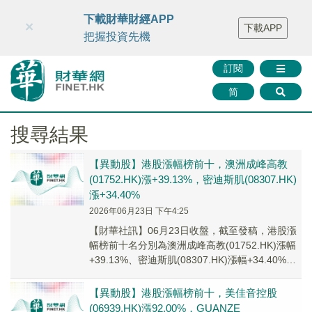
財華智庫網
FINTV
FINMETA
財華證券
媒體矩陣
下載財華財經APP
×
下載APP
智庫沙龍
聯絡我們
把握投資先機
訂閱
简
搜尋結果
【異動股】港股漲幅榜前十，澳洲成峰高教
(01752.HK)漲+39.13%，密迪斯肌(08307.HK)
漲+34.40%
2026年06月23日 下午4:25
【財華社訊】06月23日收盤，截至發稿，港股漲
幅榜前十名分別為澳洲成峰高教(01752.HK)漲幅
+39.13%、密迪斯肌(08307.HK)漲幅+34.40%、
遠見控股(新)(...
【異動股】港股漲幅榜前十，美佳音控股
(06939.HK)漲92.00%，GUANZE