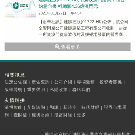
約意向書 料總額4.36億澳門元
2021年01月27日 下午4:54
【財華社訊】建鵬控股(01722-HK)公佈，該公司
全資附屬公司建鵬建築工程有限公司收到一封從
一所於澳門從事渡假村及娛樂場發展的營辦商發
出日期為2021年1月15日的意向書，該營...
查看更多
相關訊息
法定公告欄
|
廣告查詢
|
公司介紹
|
專欄邀稿
|
投資者關係
|
版權聲明
|
重要聲明
|
私隱政策
|
聯絡我們
友情鏈接
清博智能
|
艾媒諮詢
|
和訊
|
新時空
|
時代財經
|
證券市場周
刊
|
壹財信
|
權衡財經
|
攬富財經
|
更多...
香港政府指定刊載法定通告之憲報刊登報章