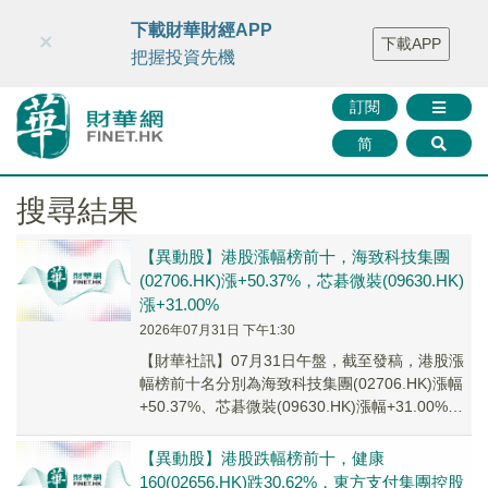
財華智庫網
FINTV
FINMETA
財華證券
媒體矩陣
下載財華財經APP
×
下載APP
智庫沙龍
聯絡我們
把握投資先機
訂閱
简
搜尋結果
【異動股】港股漲幅榜前十，海致科技集團
(02706.HK)漲+50.37%，芯碁微裝(09630.HK)
漲+31.00%
2026年07月31日 下午1:30
【財華社訊】07月31日午盤，截至發稿，港股漲
幅榜前十名分別為海致科技集團(02706.HK)漲幅
+50.37%、芯碁微裝(09630.HK)漲幅+31.00%、
中國創意控股(0...
【異動股】港股跌幅榜前十，健康
160(02656.HK)跌30.62%，東方支付集團控股