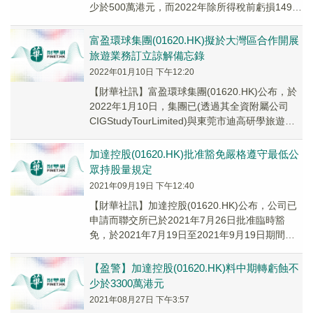
少於500萬港元，而2022年除所得稅前虧損1490
萬港元。
富盈環球集團(01620.HK)擬於大灣區合作開展
旅遊業務訂立諒解備忘錄
2022年01月10日 下午12:20
【財華社訊】富盈環球集團(01620.HK)公布，於
2022年1月10日，集團已(透過其全資附屬公司
CIGStudyTourLimited)與東莞市迪高研學旅遊文
化有限公司「潛在...
加達控股(01620.HK)批准豁免嚴格遵守最低公
眾持股量規定
2021年09月19日 下午12:40
【財華社訊】加達控股(01620.HK)公布，公司已
申請而聯交所已於2021年7月26日批准臨時豁
免，於2021年7月19日至2021年9月19日期間
（第一個豁免期）豁免嚴格遵守...
【盈警】加達控股(01620.HK)料中期轉虧蝕不
少於3300萬港元
2021年08月27日 下午3:57