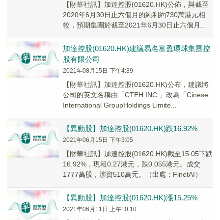
【財華社訊】加達控股(01620.HK)公佈，與截至
2020年6月30日止六個月的純利約730萬港元相
較，預期集團於截至2021年6月30日止六個月的
簡明綜合全面收益表將錄得淨虧...
加達控股(01620.HK)建議易名富盈環球集團控
股有限公司
2021年08月15日 下午4:39
【財華社訊】加達控股(01620.HK)公布，建議將
公司的英文名稱由「CTEH INC.」改為「Cinese
International GroupHoldings Limite...
【異動股】加達控股(01620.HK)跌16.92%
2021年06月15日 下午3:05
【財華社訊】加達控股(01620.HK)截至15:05下跌
16.92%，現報0.27港元，跌0.055港元。成交
1777萬股，涉資510萬元。（出處：FinetAI）
【異動股】加達控股(01620.HK)漲15.25%
2021年06月11日 上午10:10