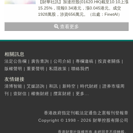
【財華社訊】加達控股(01620.HK)截至10:10上漲
15.25%，現報0.34港元，漲0.045港元。成交
1928萬股，涉資656萬元。（出處：FinetAI）
查看更多
相關訊息
法定公告欄
|
廣告查詢
|
公司介紹
|
專欄邀稿
|
投資者關係
|
版權聲明
|
重要聲明
|
私隱政策
|
聯絡我們
友情鏈接
清博智能
|
艾媒諮詢
|
和訊
|
新時空
|
時代財經
|
證券市場周
刊
|
壹財信
|
權衡財經
|
攬富財經
|
更多...
香港政府指定刊載法定通告之憲報刊登報章
Copyright © 1998 - 2026 財華控股有限公司
香港財華社版權所有,未經同意不得轉載。