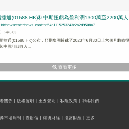
通(01588.HK)料中期扭虧為盈利潤1300萬至2200萬
net.hk/newscenter/news_content/64b1115253243c2a2d9508a7
日 下午5:03
捷通(01588.HK)公布，預期集團於截至2023年6月30日止六個月將錄
，其中雲訂閱收入...
查看更多
者關係
|
版權聲明
|
重要聲明
|
私隱政策
|
聯絡我們
券市場周刊
|
壹財信
|
權衡財經
|
攬富財經
|
更多...