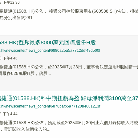
日 下午12:36
捷通(01588.HK)公佈， 接獲公司控股股東用友(600588.SH)告
分別出售約281...
588.HK)擬斥最多8000萬元回購股份H股
net.hk/newscenter/news_content/6880a25a5a7712ddf49d500f
日 下午4:46
暢捷通(01588.HK)公佈，於2025年7月23日，董事會決定運用H股
最多825萬股H股，佔股...
通(01588.HK)料中期扭虧為盈 歸母淨利潤3100萬至3
net.hk/newscenter/news_content/6878bafb5a77120b4081213f
日 下午4:44
捷通(01588.HK)公佈，預期截至2025年6月30日止六個月錄得收
，雲訂閱收入佔總收入的...