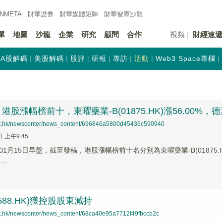
INMETA
財華證券
財華
媒體矩陣
財華
智庫沙龍
單
地圖
沙龍
企業
研究
顧問
合作
視頻
財經速
A股解碼
美股解碼
股評
研報
專訪
活動
Web3 Space專欄
股漲幅榜前十，東曜藥業-B(01875.HK)漲56.00%，德萊建
net.hk/newscenter/news_content/696846a5800d45436c590940
日 上午9:45
1月15日早盤，截至發稿，港股漲幅榜前十名分別為東曜藥業-B(01875.HK)漲
..
588.HK)獲控股股東減持
net.hk/newscenter/news_content/68ca40e95a7712f49fbccb2c