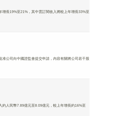
入按年增長19%至21%，其中雲訂閱收入將較上年增長33%至
審議及批准公司向中國證監會提交申請，內容有關將公司若干股
入約人民幣7.89億元至8.09億元，較上年增長約16%至