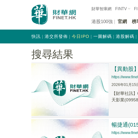
財華智庫網
FINTV
F
港股100強
官網
榜
快訊
港交所發佈
今日IPO
一圖解碼
港股解碼
搜尋結果
【異動股】港
https://www.fi
2026年01月15
【財華社訊】0
天影業(09958.
暢捷通(01
https://www.fi