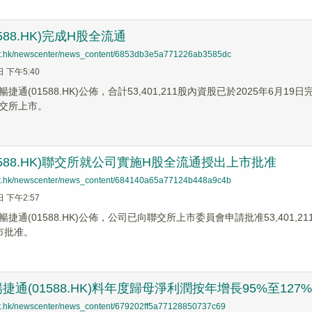
588.HK)完成H股全流通
net.hk/newscenter/news_content/6853db3e5a771226ab3585dc
日 下午5:40
捷通(01588.HK)公佈，合計53,401,211股內資股已於2025年6月
交所上市。
1588.HK)聯交所就公司實施H股全流通授出上市批准
net.hk/newscenter/news_content/684140a65a77124b448a9c4b
日 下午2:57
捷通(01588.HK)公佈，公司已向聯交所上市委員會申請批准53,401,
市批准。
捷通(01588.HK)料年度歸母淨利潤按年增長95%至127%
net.hk/newscenter/news_content/679202ff5a77128850737c69