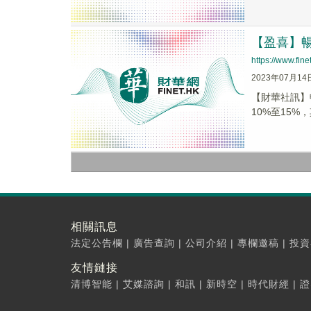
【盈喜】暢捷
https://www.fi
2023年07月14
【財華社訊】暢
10%至15%
相關訊息
法定公告欄
|
廣告查詢
|
公司介紹
|
專欄邀稿
|
投資
友情鏈接
清博智能
|
艾媒諮詢
|
和訊
|
新時空
|
時代財經
|
證