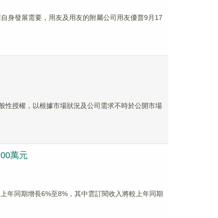
知，根據自身發展需要，用友及用友的附屬公司用友優普9月17
回購一般性授權，以根據市場狀況及公司需求不時於公開市場
700萬元
入將較上年同期增長6%至8%，其中雲訂閱收入將較上年同期