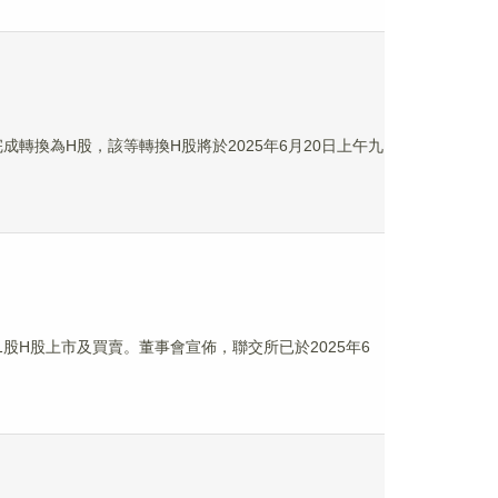
19日完成轉換為H股，該等轉換H股將於2025年6月20日上午九
211股H股上市及買賣。董事會宣佈，聯交所已於2025年6