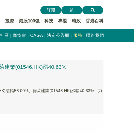
訂閱
简
遞
投資
港股100強
科技
專題
時政
香港百科
社區
商協會
CAGA
法定公告欄
服務
聯絡我們
業(01546.HK)漲40.63%
幅56.00%、德萊建業(01546.HK)漲幅40.63%、力