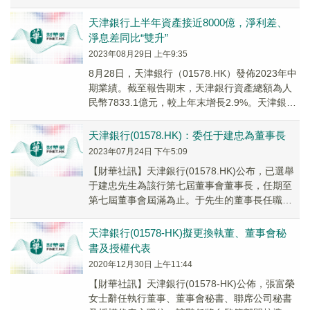
銀行表示，上半年該行堅持追求...
天津銀行上半年資產接近8000億，淨利差、
淨息差同比“雙升”
2023年08月29日 上午9:35
8月28日，天津銀行（01578.HK）發佈2023年中
期業績。截至報告期末，天津銀行資產總額為人
民幣7833.1億元，較上年末增長2.9%。天津銀行
表示，上半年該行堅持追求量的...
天津銀行(01578.HK)：委任于建忠為董事長
2023年07月24日 下午5:09
【財華社訊】天津銀行(01578.HK)公布，已選舉
于建忠先生為該行第七屆董事會董事長，任期至
第七屆董事會屆滿為止。于先生的董事長任職資
格將自獲得監管機構核准後生效。
天津銀行(01578-HK)擬更換執董、董事會秘
書及授權代表
2020年12月30日 上午11:44
【財華社訊】天津銀行(01578-HK)公佈，張富榮
女士辭任執行董事、董事會秘書、聯席公司秘書