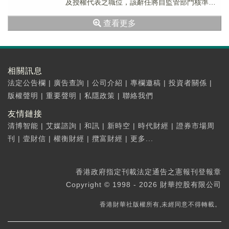
及授權代表之職位，該辭任將自監管部門核準新
董事吳先生任職資格之日生效。
查看更多
相關訊息
法定公告欄
|
廣告查詢
|
公司介紹
|
專欄邀稿
|
投資者關係
|
版權聲明
|
重要聲明
|
私隱政策
|
聯絡我們
友情鏈接
清博智能
|
艾媒諮詢
|
和訊
|
新時空
|
時代財經
|
證券市場周
刊
|
壹財信
|
權衡財經
|
攬富財經
|
更多...
香港政府指定刊載法定通告之憲報刊登報章
Copyright © 1998 - 2026 財華控股有限公司
香港財華社版權所有,未經同意不得轉載。