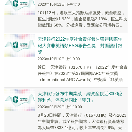
2023年10月12日 下午4:40
10月12日，港股三大指數延續強勢，截至收盤，
恒生指數漲1.93%，國企指數漲2.19%，恒生科技
指數漲1.68%。分板塊看，受匯金公司增持四大
行利好刺激，銀行股漲幅居前。天津銀...
天津銀行2022年度社會責任報告獲得國際年
報大賽非英語類ESG報告金獎、封面設計銀
獎
2023年10月10日 上午9:00
近日，天津銀行（01578.HK）《2022年度社會責
任報告》在2023年第37屆國際ARC年報大獎
（International ARC Awards）中榮獲「非英語類
ESG報告...
天津銀行發布中期業績：總資産接近8000億
淨利差、淨息差同比「雙升」
2023年08月29日 上午10:00
8月28日晚間，天津銀行（01578.HK）發布2023
年中期業績。截至報告期末，天津銀行資産總額
為人民幣7833.1億元，較上年末增長2.9%。天津