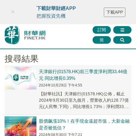
財華智庫網
FINTV
FINMETA
財華證券
媒體矩陣
下載財華財經APP
×
下載APP
智庫沙龍
聯絡我們
把握投資先機
訂閱
简
搜尋結果
天津銀行(01578.HK)前三季度淨利潤33.44億
元 同比增長0.39%
2024年10月29日 下午4:55
【財華社訊】天津銀行(01578.HK)公佈，截止
2024年9月30日至九個月，營業收入約128.77億
元(人民幣,下同)，同比增長1.73%；淨利潤33.44
億元，同比增長0....
股價飙漲10%！在手現金遠超市值，大新金融
是否被低估？
2024年08月30日 下午7:21