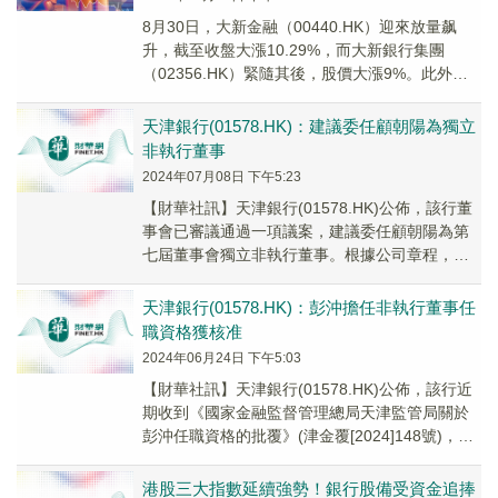
8月30日，大新金融（00440.HK）迎來放量飙
升，截至收盤大漲10.29%，而大新銀行集團
（02356.HK）緊隨其後，股價大漲9%。此外，
中銀香港（02388.HK）、天津...
天津銀行(01578.HK)：建議委任顧朝陽為獨立
非執行董事
2024年07月08日 下午5:23
【財華社訊】天津銀行(01578.HK)公佈，該行董
事會已審議通過一項議案，建議委任顧朝陽為第
七屆董事會獨立非執行董事。根據公司章程，建
議委任顧朝陽為獨立非執行董事須經股東於股
東...
天津銀行(01578.HK)：彭沖擔任非執行董事任
職資格獲核准
2024年06月24日 下午5:03
【財華社訊】天津銀行(01578.HK)公佈，該行近
期收到《國家金融監督管理總局天津監管局關於
彭沖任職資格的批覆》(津金覆[2024]148號)，核
准彭沖擔任該行非執行董事的任職...
港股三大指數延續強勢！銀行股備受資金追捧