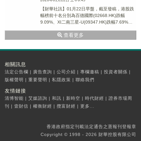
2026年01月22日 上午9:45
【財華社訊】01月22日早盤，截至發稿，港股跌
幅榜前十名分別為百德國際(02668.HK)跌幅
9.09%、XI二南三星-U(09347.HK)跌幅7.69%、
透雲生物(01332...
查看更多
相關訊息
法定公告欄
|
廣告查詢
|
公司介紹
|
專欄邀稿
|
投資者關係
|
版權聲明
|
重要聲明
|
私隱政策
|
聯絡我們
友情鏈接
清博智能
|
艾媒諮詢
|
和訊
|
新時空
|
時代財經
|
證券市場周
刊
|
壹財信
|
權衡財經
|
攬富財經
|
更多...
香港政府指定刊載法定通告之憲報刊登報章
Copyright © 1998 - 2026 財華控股有限公司