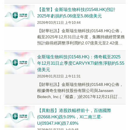
【盈警】金斯瑞生物科技(01548.HK)預計
2025年虧損約5.06億至5.86億美元
2026年03月11日 上午10:44
​【財華社訊】金斯瑞生物科技(01548.HK)公佈，
截至2025年12月31日止年度，集團持續經營業務
預計錄得經調整淨利潤約2.07億美元至2.42億美
元，同比增長246.5%...
金斯瑞生物科技(01548.HK)：傳奇截至2025
年12月31日止季度CARVYKTI銷售淨額約5.55
億美元
2026年01月22日 上午11:31
【財華社訊】金斯瑞生物科技(01548.HK)公佈，
根據傳奇生物科技股份有限公司與Janssen
Biotech, Inc.(「楊森」)於2017年12月21日訂立
的合作及許可協...
【異動股】港股跌幅榜前十，百德國際
(02668.HK)跌9.09%，XI二南三星-
U(09347.HK)跌7.69%