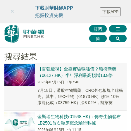
財華智庫網
FINTV
FINMETA
財華證券
媒體矩陣
下載財華財經APP
×
下載APP
智庫沙龍
聯絡我們
把握投資先機
訂閱
简
搜尋結果
【百強透視】全靠實驗猴漲價？昭衍新藥
（06127.HK）半年淨利最高預增13.8倍
2026年07月15日 下午7:40
7月15日，港股生物醫藥、CRO外包板塊全線衝
高。其中，維亞生物（01873.HK）漲16.10%，
康龍化成（03759.HK）漲6.02%，凱萊英
（06821.HK）漲4.78...
金斯瑞生物科技(01548.HK)：傳奇生物發布
LB2501首次臨床概念驗證數據
2026年06月15日 上午11:15