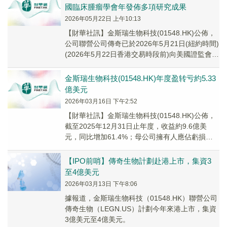
國臨床腫瘤學會年發佈多項研究成果
2026年05月22日 上午10:13
​【財華社訊】金斯瑞生物科技(01548.HK)公佈，
公司聯營公司傳奇已於2026年5月21日(紐約時間)
(2026年5月22日香港交易時段前)向美國證監會提
交6-K表格並發佈新...
金斯瑞生物科技(01548.HK)年度盈转亏約5.33
億美元
2026年03月16日 下午2:52
​【財華社訊】金斯瑞生物科技(01548.HK)公佈，
截至2025年12月31日止年度，收益約9.6億美
元，同比增加61.4%；母公司擁有人應佔虧損約
5.33億美元，上年同期為盈...
【IPO前哨】傳奇生物計劃赴港上市，集資3
至4億美元
2026年03月13日 下午8:06
據報道，金斯瑞生物科技（01548.HK）聯營公司
傳奇生物（LEGN.US）計劃今年來港上市，集資
3億美元至4億美元。