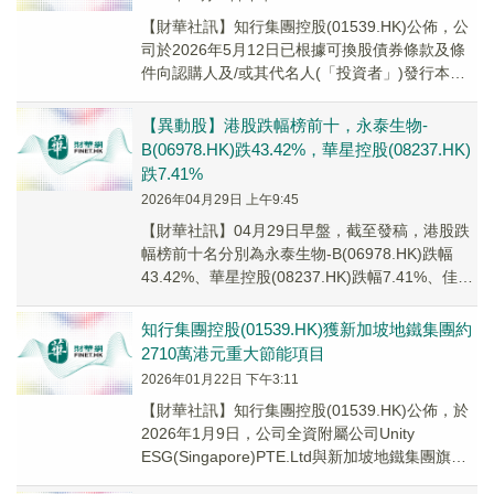
​【財華社訊】知行集團控股(01539.HK)公佈，公
司於2026年5月12日已根據可換股債券條款及條
件向認購人及/或其代名人(「投資者」)發行本金
總額50萬美元之可換股債券。現...
【異動股】港股跌幅榜前十，永泰生物-
B(06978.HK)跌43.42%，華星控股(08237.HK)
跌7.41%
2026年04月29日 上午9:45
【財華社訊】04月29日早盤，截至發稿，港股跌
幅榜前十名分別為永泰生物-B(06978.HK)跌幅
43.42%、華星控股(08237.HK)跌幅7.41%、佳源
服務(01153....
知行集團控股(01539.HK)獲新加坡地鐵集團約
2710萬港元重大節能項目
2026年01月22日 下午3:11
【財華社訊】知行集團控股(01539.HK)公佈，於
2026年1月9日，公司全資附屬公司Unity
ESG(Singapore)PTE.Ltd與新加坡地鐵集團旗下
的國營企業部門—...