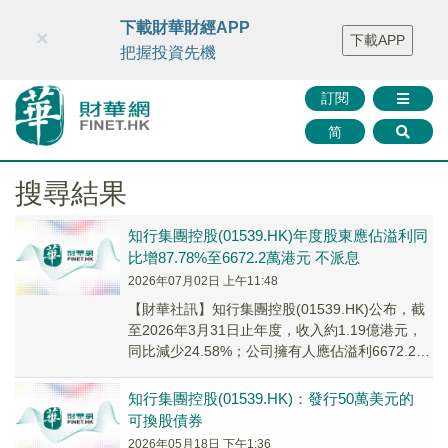
財華智庫網
FINTV
FINMETA
財華證券
媒體矩陣
下載財華財經APP
×
下載APP
智庫沙龍
聯絡我們
把握投資先機
訂閱
简
搜尋結果
知行集團控股(01539.HK)年度股東應佔溢利同
比增87.78%至6672.2萬港元 不派息
2026年07月02日 上午11:48
​【財華社訊】知行集團控股(01539.HK)公布，截
至2026年3月31日止年度，收入約1.19億港元，
同比減少24.58%；公司擁有人應佔溢利6672.2萬
港元，同比增加87...
知行集團控股(01539.HK)：發行50萬美元的
可換股債券
2026年05月18日 下午1:36