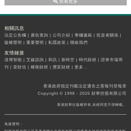
查看更多
相關訊息
法定公告欄
|
廣告查詢
|
公司介紹
|
專欄邀稿
|
投資者關係
|
版權聲明
|
重要聲明
|
私隱政策
|
聯絡我們
友情鏈接
清博智能
|
艾媒諮詢
|
和訊
|
新時空
|
時代財經
|
證券市場周
刊
|
壹財信
|
權衡財經
|
攬富財經
|
更多...
香港政府指定刊載法定通告之憲報刊登報章
Copyright © 1998 - 2026 財華控股有限公司
香港財華社版權所有,未經同意不得轉載。
免責聲明：