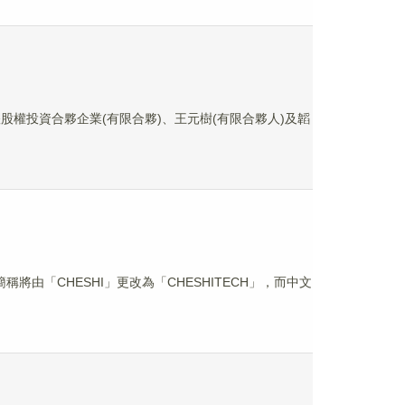
微網樅躍股權投資合夥企業(有限合夥)、王元樹(有限合夥人)及韜
簡稱將由「CHESHI」更改為「CHESHITECH」，而中文