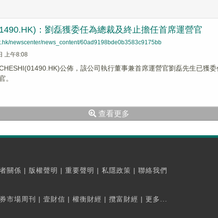
I(01490.HK)：劉磊獲委任為總裁及終止擔任首席運營官
net.hk/newscenter/news_content/60ad9198bde0b3583c9175bb
日 上午8:08
HESHI(01490.HK)公佈，該公司執行董事兼首席運營官劉磊先生已獲
官。
查看更多
者關係
|
版權聲明
|
重要聲明
|
私隱政策
|
聯絡我們
券市場周刊
|
壹財信
|
權衡財經
|
攬富財經
|
更多...