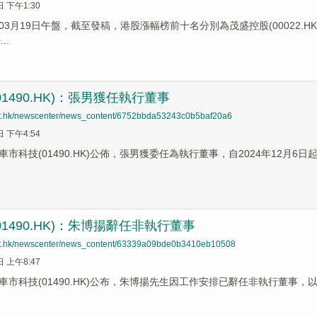
日 下午1:30
3月19日午盤，截至發稿，港股漲幅榜前十名分別為茂盛控股(00022.HK)漲幅5
..
1490.HK)：張男獲任執行董事
net.hk/newscenter/news_content/6752bbda53243c0b5baf20a6
日 下午4:54
市科技(01490.HK)公佈，張男獲委任為執行董事，自2024年12月6日
01490.HK)：朱博揚辭任非執行董事
net.hk/newscenter/news_content/63339a09bde0b3410eb10508
日 上午8:47
車市科技(01490.HK)公布，朱博揚先生因工作安排已辭任非執行董事，