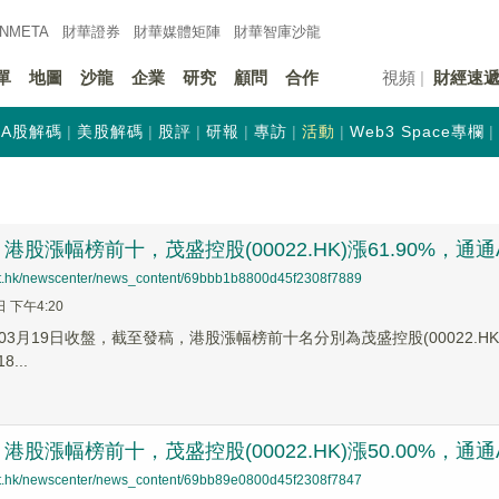
INMETA
財華證券
財華
媒體矩陣
財華
智庫沙龍
單
地圖
沙龍
企業
研究
顧問
合作
視頻
財經速
A股解碼
美股解碼
股評
研報
專訪
活動
Web3 Space專欄
股漲幅榜前十，茂盛控股(00022.HK)漲61.90%，通通AI社交
net.hk/newscenter/news_content/69bbb1b8800d45f2308f7889
日 下午4:20
3月19日收盤，截至發稿，港股漲幅榜前十名分別為茂盛控股(00022.HK)漲幅6
...
股漲幅榜前十，茂盛控股(00022.HK)漲50.00%，通通AI社交
net.hk/newscenter/news_content/69bb89e0800d45f2308f7847