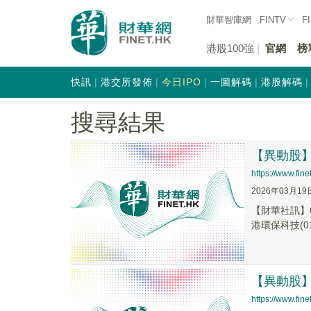
財華智庫網
FINTV
F
港股100強
官網
榜
快訊
港交所發佈
今日IPO
一圖解碼
港股解碼
搜尋結果
【異動股】港
https://www.fi
2026年03月19
【財華社訊】0
港環保科技(018
【異動股】港
https://www.fi