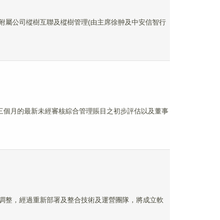
間接全資附屬公司樅樹互聯及樅樹管理(由主席徐翀及中安信智行
31日止三個月的最新未經審核綜合管理賬目之初步評估以及董事
織架構調整，經過重新部署及整合技術及運營團隊，將成立軟