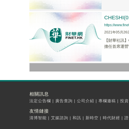
CHESH
https://www.fi
2021年05月26
【財華社訊】C
擔任首席運營
相關訊息
法定公告欄
|
廣告查詢
|
公司介紹
|
專欄邀稿
|
投資
友情鏈接
清博智能
|
艾媒諮詢
|
和訊
|
新時空
|
時代財經
|
證