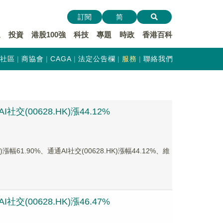
訂閱
简
遞
投資
港股100強
科技
專題
時政
香港百科
社區
商協會
CAGA
法定公告欄
服務
聯絡我們
(00628.HK)漲44.12%
1.90%、通通AI社交(00628.HK)漲幅44.12%、維
(00628.HK)漲46.47%