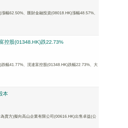
2.50%、匯財金融投資(08018.HK)漲幅48.57%、
(01348.HK)跌22.73%
1.77%、滉達富控股(01348.HK)跌幅22.73%、大
行股本
s(作為賣方)擬向高山企業有限公司(00616.HK)出售卓益(公