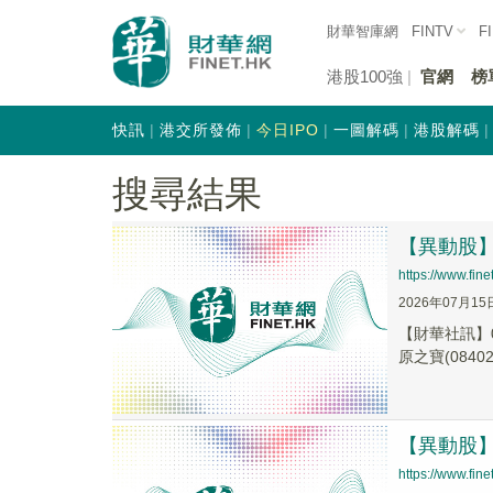
財華智庫網
FINTV
F
港股100強
官網
榜
快訊
港交所發佈
今日IPO
一圖解碼
港股解碼
搜尋結果
【異動股】港
https://www.fi
2026年07月15
【財華社訊】0
原之寶(08402.
【異動股】港
https://www.fi