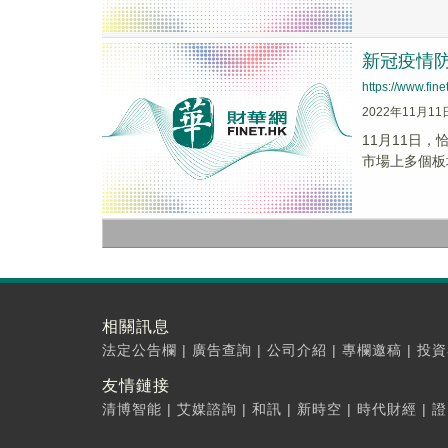
新冠疫情
https://www.fi
2022年11月11
11月11日
市場上多個板
相關訊息
法定公告欄
|
廣告查詢
|
公司介紹
|
專欄邀稿
|
投資
友情鏈接
清博智能
|
艾媒諮詢
|
和訊
|
新時空
|
時代財經
|
證