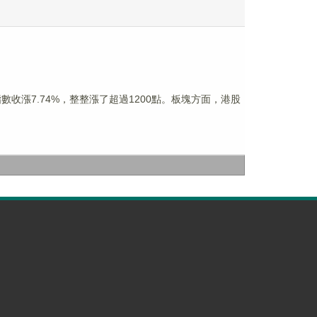
收漲7.74%，整整漲了超過1200點。板塊方面，港股