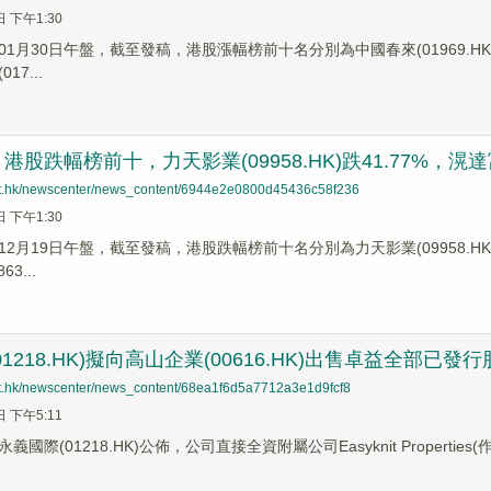
日 下午1:30
1月30日午盤，截至發稿，港股漲幅榜前十名分別為中國春來(01969.HK)漲幅6
17...
股跌幅榜前十，力天影業(09958.HK)跌41.77%，滉達富控股
net.hk/newscenter/news_content/6944e2e0800d45436c58f236
日 下午1:30
2月19日午盤，截至發稿，港股跌幅榜前十名分別為力天影業(09958.HK)跌幅4
3...
1218.HK)擬向高山企業(00616.HK)出售卓益全部已發
net.hk/newscenter/news_content/68ea1f6d5a7712a3e1d9fcf8
日 下午5:11
國際(01218.HK)公佈，公司直接全資附屬公司Easyknit Propertie