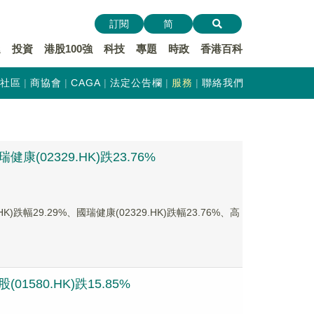
訂閱
简
遞
投資
港股100強
科技
專題
時政
香港百科
社區
商協會
CAGA
法定公告欄
服務
聯絡我們
(02329.HK)跌23.76%
29.29%、國瑞健康(02329.HK)跌幅23.76%、高
1580.HK)跌15.85%