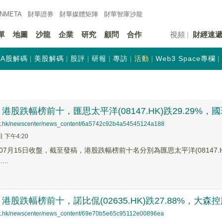
INMETA
財華證券
財華
媒體矩陣
財華
智庫沙龍
單
地圖
沙龍
企業
研究
顧問
合作
視頻
財經速
A股解碼
美股解碼
股評
研報
專訪
活動
Web3 Space專欄
股跌幅榜前十，匯思太平洋(08147.HK)跌29.29%，國瑞健康
net.hk/newscenter/news_content/6a5742c92b4a54545124a188
日 下午4:20
7月15日收盤，截至發稿，港股跌幅榜前十名分別為匯思太平洋(08147.HK)跌幅
...
股跌幅榜前十，諾比侃(02635.HK)跌27.88%，大森控股(0
net.hk/newscenter/news_content/69e70b5e65c95112e00896ea