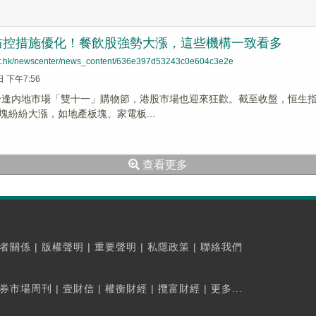
防控措施優化！餐飲股強勢大漲，這些機構一致看多
net.hk/newscenter/news_content/636e397d53243c0e604c3e2e
日 下午7:56
，恰逢内地市場「雙十一」購物節，港股市場也迎來狂歡。截至收盤，恒生指數
塊紛紛大漲，如地產板塊、家電板...
查看更多
者關係
|
版權聲明
|
重要聲明
|
私隱政策
|
聯絡我們
券市場周刊
|
壹財信
|
權衡財經
|
攬富財經
|
更多...