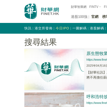
財華智庫網
FINTV
F
港股100強
官網
榜
快訊
港交所發佈
今日IPO
一圖解碼
港股解碼
搜尋結果
原生態牧業
https://www.fi
2025年04月16
【財華社訊】
將不再擔任薪
呼和浩特
https://www.fi