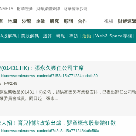
INMETA
財華證券
財華
媒體矩陣
財華
智庫沙龍
單
地圖
沙龍
企業
研究
顧問
合作
視頻
財經速
A股解碼
美股解碼
股評
研報
專訪
活動
Web3 Space專欄
(01431.HK)：張永久獲任公司主席
net.hk/newscenter/news_content/67ff53a15a771234cccbdb30
日 下午2:48
原生態牧業(01431.HK)公佈，趙洪亮因另有業務安排，已提出辭任公司
酬委員會成員。同日起，張永...
放大招！育兒補貼政策出爐，嬰童概念股集體狂歡
net.hk/newscenter/news_content/67d3c3ad5a7712484a6c5f0a