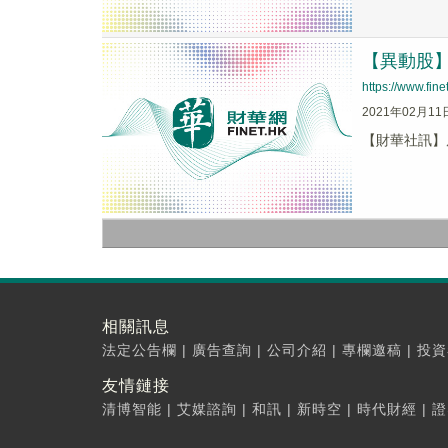
【異動股】原
https://www.fi
2021年02月11
【財華社訊】原生
相關訊息
法定公告欄
|
廣告查詢
|
公司介紹
|
專欄邀稿
|
投資
友情鏈接
清博智能
|
艾媒諮詢
|
和訊
|
新時空
|
時代財經
|
證