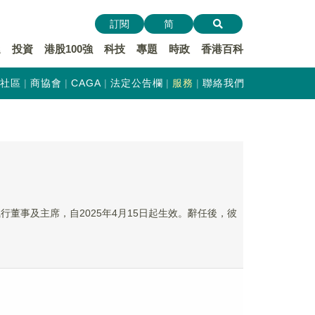
訂閱
简
遞
投資
港股100強
科技
專題
時政
香港百科
社區
商協會
CAGA
法定公告欄
服務
聯絡我們
執行董事及主席，自2025年4月15日起生效。辭任後，彼