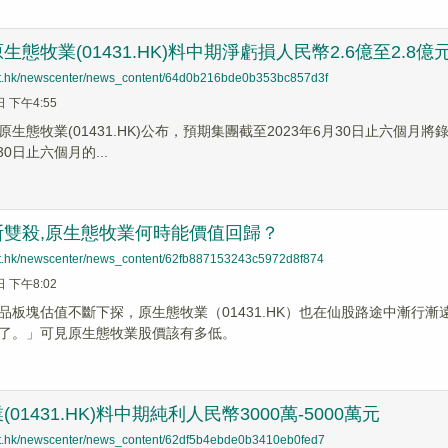
態牧業(01431.HK)料中期淨虧損人民幣2.6億至2.8億
net.hk/newscenter/news_content/64d0b216bde0b353bc857d3f
日 下午4:55
生態牧業(01431.HK)公布，預期集團截至2023年6月30日止六個月
30日止六個月的...
斯雙殺,原生態牧業何時能價值回歸？
net.hk/newscenter/news_content/62fb887153243c5972d8f874
日 下午8:02
品板塊估值不斷下探，原生態牧業（01431.HK）也在仙股路途中漸行
了。」可見原生態牧業股價該有多低。
01431.HK)料中期純利人民幣3000萬-5000萬元
net.hk/newscenter/news_content/62df5b4ebde0b3410eb0fed7