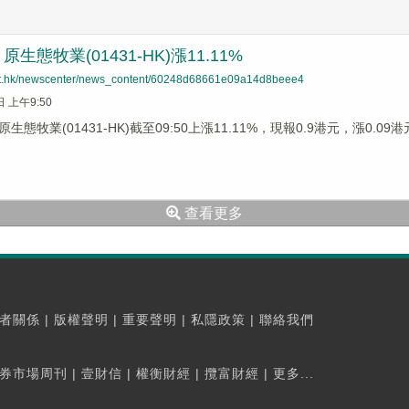
生態牧業(01431-HK)漲11.11%
net.hk/newscenter/news_content/60248d68661e09a14d8beee4
日 上午9:50
態牧業(01431-HK)截至09:50上漲11.11%，現報0.9港元，漲0.09
查看更多
者關係
|
版權聲明
|
重要聲明
|
私隱政策
|
聯絡我們
券市場周刊
|
壹財信
|
權衡財經
|
攬富財經
|
更多...