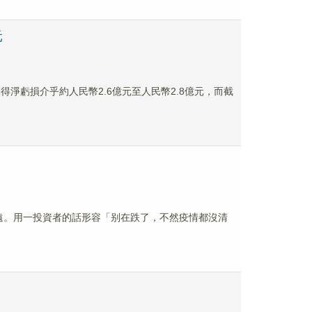
元
將錄得淨虧損介乎約人民幣2.6億元至人民幣2.8億元，而截
漸遠。用一投資者的話形容「别在跌了，不然疫情都沒清