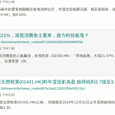
日 下午1:48
港A兩市的嬰童相關概念板塊強勢拉升，市場交投氛圍活躍。截至發稿前，成分股
.HK）漲8.04%...
超21%，港股消費卷土重來，接力科技板塊？
net.hk/newscenter/news_content/67c04fc8230829400d9055fa
日 下午7:40
股消費股的人氣飙漲，奈雪的茶（02150.HK）「旱地拔蔥」大漲21.47%
K）、珍酒李渡（06...
態牧業(01431.HK)料年度扭虧為盈 錄得純利2.7億至3
net.hk/newscenter/news_content/67bc3ad123082954e50513e1
日 下午5:23
生態牧業(01431.HK)公佈， 預期截至2024年12月31日止年度將錄得純
.39...