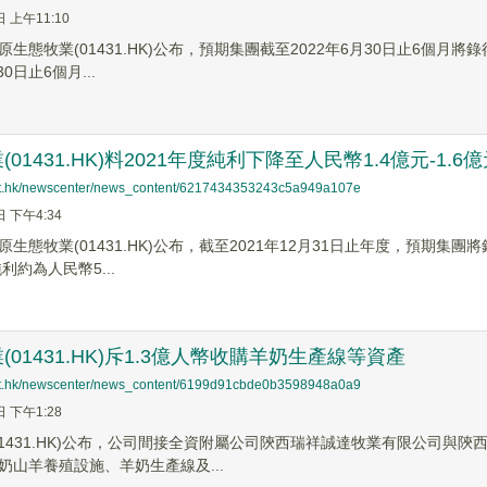
日 上午11:10
生態牧業(01431.HK)公布，預期集團截至2022年6月30日止6個月將
30日止6個月...
01431.HK)料2021年度純利下降至人民幣1.4億元-1.6
net.hk/newscenter/news_content/6217434353243c5a949a107e
日 下午4:34
生態牧業(01431.HK)公布，截至2021年12月31日止年度，預期集團
利約為人民幣5...
(01431.HK)斥1.3億人幣收購羊奶生產線等資產
net.hk/newscenter/news_content/6199d91cbde0b3598948a0a9
日 下午1:28
01431.HK)公布，公司間接全資附屬公司陝西瑞祥誠達牧業有限公司與陝
奶山羊養殖設施、羊奶生產線及...