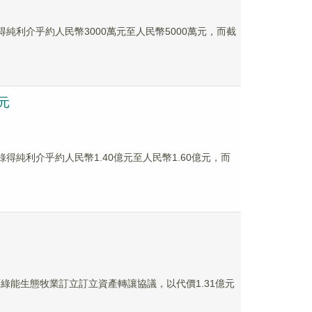
錄得純利介乎約人民幣3000萬元至人民幣5000萬元，而截
億元
將錄得純利介乎約人民幣1.40億元至人民幣1.60億元，而
西綠能生態牧業訂立訂立資產轉讓協議，以代價1.31億元