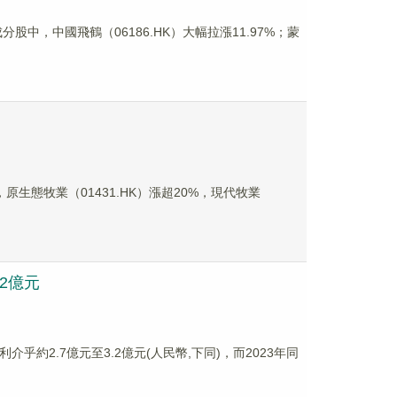
中，中國飛鶴（06186.HK）大幅拉漲11.97%；蒙
，原生態牧業（01431.HK）漲超20%，現代牧業
.2億元
利介乎約2.7億元至3.2億元(人民幣,下同)，而2023年同