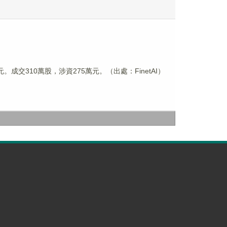
港元。成交310萬股，涉資275萬元。（出處：FinetAI）