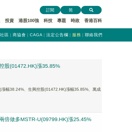
訂閱
简
遞
投資
港股100強
科技
專題
時政
香港百科
社區
商協會
CAGA
法定公告欄
服務
聯絡我們
01472.HK)漲35.85%
8.24%、生興控股(01472.HK)漲幅35.85%、萬成
多MSTR-U(09799.HK)漲25.45%