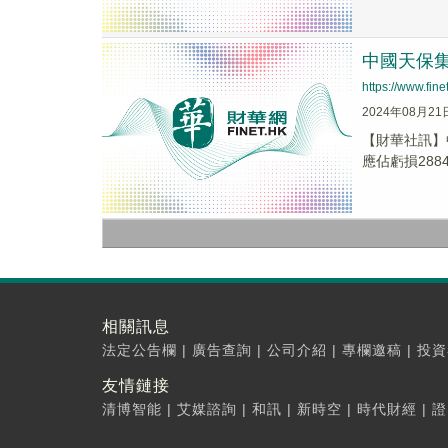
中國天保集團
https://www.fi
2024年08月21
【財華社訊】中
應佔虧損2884
相關訊息
法定公告欄
|
廣告查詢
|
公司介紹
|
專欄邀稿
|
投資
友情鏈接
清博智能
|
艾媒諮詢
|
和訊
|
新時空
|
時代財經
|
證