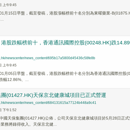
日 上午9:45
1月15日早盤，截至發稿，港股漲幅榜前十名分別為東曜藥業-B(01875.HK)漲
..
股跌幅榜前十，香港通訊國際控股(00248.HK)跌14.89%
net.hk/newscenter/news_content/695b17a5800d45436c58fe8b
日 上午9:45
1月05日早盤，截至發稿，港股跌幅榜前十名分別為香港通訊國際控股(00248
)跌幅12.86%、...
團(01427.HK)天保京北健康城項目已正式營運
net.hk/newscenter/news_content/684131615a77124b448a9c41
日 下午1:52
中國天保集團(01427.HK)公佈，公司天保京北健康城項目於5月28日
養業務將錄得收入。天保京北健...