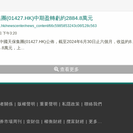
(01427.HK)中期盈轉虧約2884.8萬元
net.hk/newscenter/news_content/66c5985853243c06f128c563
日 下午3:20
國天保集團(01427.HK)公佈，截至2024年6月30日止六個月，收益約8
.8萬元，上...
查看更多
者關係
|
版權聲明
|
重要聲明
|
私隱政策
|
聯絡我們
券市場周刊
|
壹財信
|
權衡財經
|
攬富財經
|
更多...