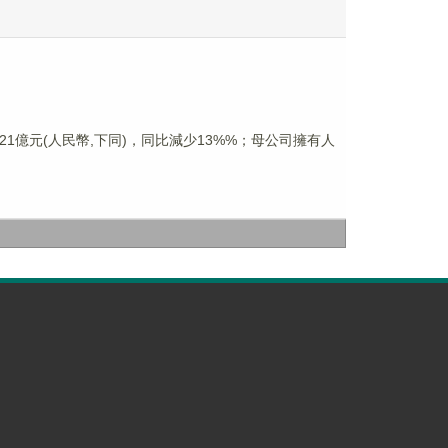
.21億元(人民幣,下同)，同比減少13%%；母公司擁有人