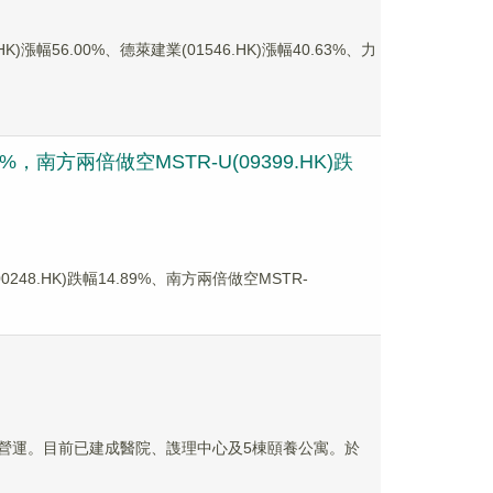
幅56.00%、德萊建業(01546.HK)漲幅40.63%、力
，南方兩倍做空MSTR-U(09399.HK)跌
.HK)跌幅14.89%、南方兩倍做空MSTR-
正式營運。目前已建成醫院、謢理中心及5棟頤養公寓。於