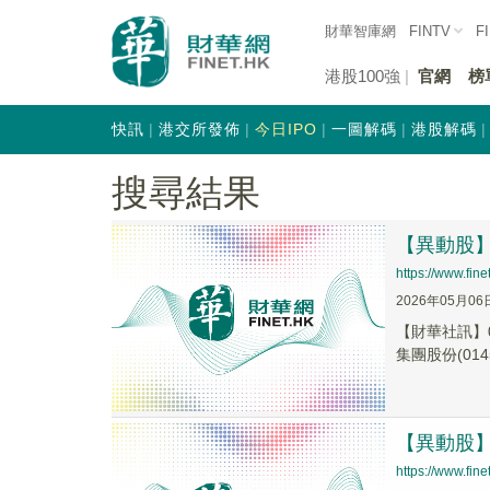
財華智庫網
FINTV
F
港股100強
官網
榜
快訊
港交所發佈
今日IPO
一圖解碼
港股解碼
搜尋結果
【異動股】港
https://www.fi
2026年05月06
【財華社訊】0
集團股份(0145
【異動股】港
https://www.fi