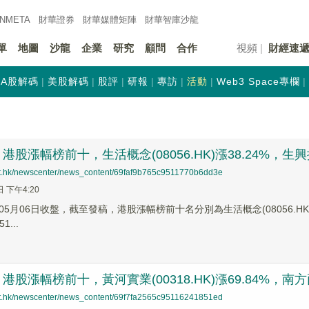
INMETA
財華證券
財華
媒體矩陣
財華
智庫沙龍
單
地圖
沙龍
企業
研究
顧問
合作
視頻
財經速
A股解碼
美股解碼
股評
研報
專訪
活動
Web3 Space專欄
股漲幅榜前十，生活概念(08056.HK)漲38.24%，生興控股(
net.hk/newscenter/news_content/69faf9b765c9511770b6dd3e
日 下午4:20
5月06日收盤，截至發稿，港股漲幅榜前十名分別為生活概念(08056.HK)漲幅3
1...
股漲幅榜前十，黃河實業(00318.HK)漲69.84%，南方兩倍做
net.hk/newscenter/news_content/69f7fa2565c95116241851ed