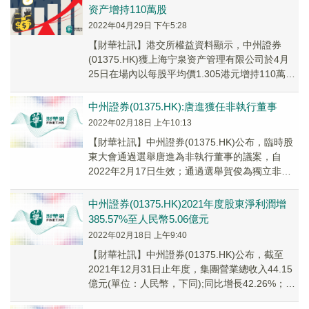
资产增持110萬股
2022年04月29日 下午5:28
【財華社訊】港交所權益資料顯示，中州證券
(01375.HK)獲上海宁泉资产管理有限公司於4月
25日在場內以每股平均價1.305港元增持110萬
股，涉資約143.55萬港元。增持後...
中州證券(01375.HK):唐進獲任非執行董事
2022年02月18日 上午10:13
【財華社訊】中州證券(01375.HK)公布，臨時股
東大會通過選舉唐進為非執行董事的議案，自
2022年2月17日生效；通過選舉賀俊為獨立非執
行董事的議案，自2022年2月17日生效。
中州證券(01375.HK)2021年度股東淨利潤增
385.57%至人民幣5.06億元
2022年02月18日 上午9:40
【財華社訊】中州證券(01375.HK)公布，截至
2021年12月31日止年度，集團營業總收入44.15
億元(單位：人民幣，下同);同比增長42.26%；利
潤總額7.18億元，同...