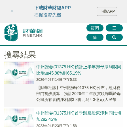
財華智庫網
FINTV
FINMETA
財華證券
媒體矩陣
下載財華財經APP
×
下載APP
智庫沙龍
聯絡我們
把握投資先機
訂閱
简
搜尋結果
中州證券(01375.HK)預計上半年歸母淨利潤同
比增加45.98%到65.19%
2026年07月14日 下午5:33
【財華社訊】中州證券(01375.HK)公布，經財務
部門初步測算，預計2026年半年度實現歸屬於母
公司所有者的淨利潤3.8億元到4.3億元(人民幣,下
同)，同比增加45.98%到...
中州證券(01375.HK)首季歸屬股東淨利同比增
加282.45%
2023年04月23日 下午1:58