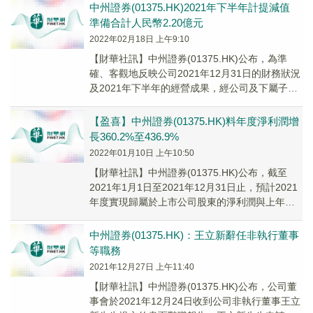
中州證券(01375.HK)2021年下半年計提減值
準備合計人民幣2.20億元
2022年02月18日 上午9:10
【財華社訊】中州證券(01375.HK)公布，為準
確、客觀地反映公司2021年12月31日的財務狀況
及2021年下半年的經營成果，經公司及下屬子公
司對各項金融資產、存貨和長期資產...
【盈喜】中州證券(01375.HK)料年度淨利潤增
長360.2%至436.9%
2022年01月10日 上午10:50
【財華社訊】中州證券(01375.HK)公布，截至
2021年1月1日至2021年12月31日止，預計2021
年度實現歸屬於上市公司股東的淨利潤與上年度
相比，將增加約人民幣3.76...
中州證券(01375.HK)：王立新辭任非執行董事
等職務
2021年12月27日 上午11:40
【財華社訊】中州證券(01375.HK)公布，公司董
事會於2021年12月24日收到公司非執行董事王立