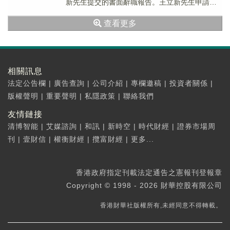
新先生提交的書面辭職報告。王立新先生申請辭
去公司第七屆董事會非執行董事、董事...
查看更多
相關訊息
法定公告欄
|
廣告查詢
|
公司介紹
|
專欄邀稿
|
投資者關係
|
版權聲明
|
重要聲明
|
私隱政策
|
聯絡我們
友情鏈接
清博智能
|
艾媒諮詢
|
和訊
|
新時空
|
時代財經
|
證券市場周
刊
|
壹財信
|
權衡財經
|
攬富財經
|
更多...
香港政府指定刊載法定通告之憲報刊登報章
Copyright © 1998 - 2026 財華控股有限公司
香港財華社版權所有,未經同意不得轉載。