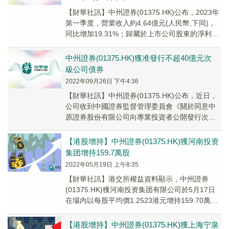
【財華社訊】中州證券(01375.HK)公布，2023年
第一季度，營業收入約4.64億元(人民幣,下同)，
同比增加19.31%；歸屬於上市公司股東的淨利潤
7049.73萬元，同比...
中州證券(01375.HK)獲准發行不超40億元次
級公司債券
2022年09月26日 下午4:36
【財華社訊】中州證券(01375.HK)公布，近日，
公司收到中國證券監督管理委員會《關於同意中
原證券股份有限公司向專業投資者公開發行次級
公司債券注冊的批複》(證監許可〔2022〕2213
號)。
【港股增持】中州證券(01375.HK)獲河南投资
集团增持159.7萬股
2022年05月19日 上午8:35
【財華社訊】港交所權益資料顯示，中州證券
(01375.HK)獲河南投资集团有限公司於5月17日
在場內以每股平均價1.2523港元增持159.70萬
股，涉資約199.99萬港元。增...
【港股增持】中州證券(01375.HK)獲上海宁泉