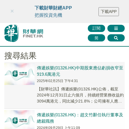
財華智庫網
FINTV
FINMETA
財華證券
媒體矩陣
下載財華財經APP
×
下載APP
智庫沙龍
聯絡我們
把握投資先機
訂閱
简
搜尋結果
傳遞娛樂(01326.HK)中期股東應佔虧損收窄至
919.6萬港元
2025年02月25日 下午4:31
【財華社訊】傳遞娛樂(01326.HK)公佈，截至
2024年12月31日止六個月，持續經營業務收益約
3094萬港元，同比減少21.8%；公司擁有人應佔
虧損約919.6萬港元，而去...
傳遞娛樂(01326.HK)：趙文竹辭任執行董事及
總裁職務
2024年09月29日 上午11:09