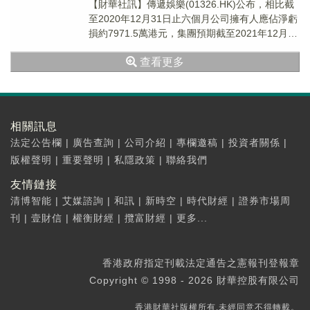
【財華社訊】傳遞娛樂(01326.HK)公布，相比截
至2020年12月31日止六個月公司擁有人應佔淨虧
損約7971.5萬港元，集團預期截至2021年12月31
日止六個月將錄得公司...
查看更多
相關訊息
法定公告欄
|
廣告查詢
|
公司介紹
|
專欄邀稿
|
投資者關係
|
版權聲明
|
重要聲明
|
私隱政策
|
聯絡我們
友情鏈接
清博智能
|
艾媒諮詢
|
和訊
|
新時空
|
時代財經
|
證券市場周
刊
|
壹財信
|
權衡財經
|
攬富財經
|
更多...
香港政府指定刊載法定通告之憲報刊登報章
Copyright © 1998 - 2026 財華控股有限公司
香港財華社版權所有,未經同意不得轉載。