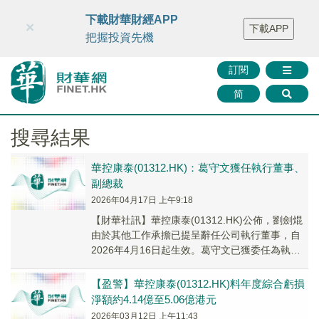
財華智庫網
FINTV
FINMETA
財華證券
媒體矩陣
下載財華財經APP
×
下載APP
智庫沙龍
聯絡我們
把握投資先機
訂閱
简
搜尋結果
華控康泰(01312.HK)：葛守文獲任執行董事、
副總裁
2026年04月17日 上午9:18
​【財華社訊】華控康泰(01312.HK)公佈，劉劍焜
由於其他工作承擔已提呈辭任公司執行董事，自
2026年4月16日起生效。葛守文已獲委任為執行
董事、集團副總裁，以及執行委員會與...
【盈警】華控康泰(01312.HK)料年度綜合虧損
淨額約4.14億至5.06億港元
2026年03月12日 上午11:43