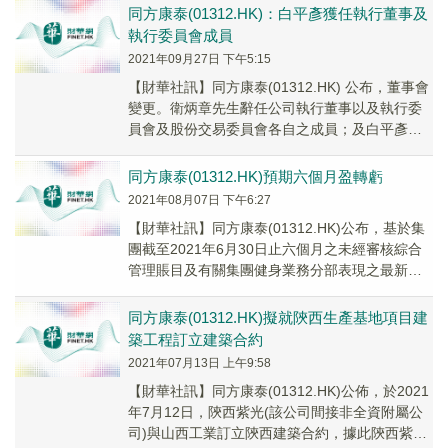
同方康泰(01312.HK)：白平彥獲任執行董事及
執行委員會成員
2021年09月27日 下午5:15
【財華社訊】同方康泰(01312.HK) 公布，董事會
變更。衛炳章先生辭任公司執行董事以及執行委
員會及股份交易委員會各自之成員；及白平彥先
生已獲委任為公司執行董事以及執行委員會及...
同方康泰(01312.HK)預期六個月盈轉虧
2021年08月07日 下午6:27
【財華社訊】同方康泰(01312.HK)公布，基於集
團截至2021年6月30日止六個月之未經審核綜合
管理賬目及有關集團健身業務分部表現之最新評
估，預期集團將錄得於截至2021年6...
同方康泰(01312.HK)擬就陝西生產基地項目建
築工程訂立建築合約
2021年07月13日 上午9:58
【財華社訊】同方康泰(01312.HK)公佈，於2021
年7月12日，陝西紫光(該公司間接非全資附屬公
司)與山西工業訂立陝西建築合約，據此陝西紫光