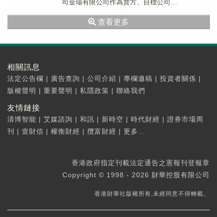
司金瑞有限公司作為賣方、目標公司
RealJadeLimited、買方民逸控股...
查看更多
相關訊息
法定公告欄
|
廣告查詢
|
公司介紹
|
專欄邀稿
|
投資者關係
|
版權聲明
|
重要聲明
|
私隱政策
|
聯絡我們
友情鏈接
清博智能
|
艾媒諮詢
|
和訊
|
新時空
|
時代財經
|
證券市場周
刊
|
壹財信
|
權衡財經
|
攬富財經
|
更多...
香港政府指定刊載法定通告之憲報刊登報章
Copyright © 1998 - 2026 財華控股有限公司
香港財華社版權所有,未經同意不得轉載。