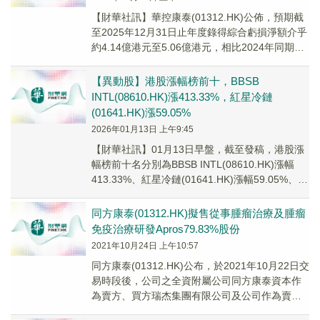
​【財華社訊】華控康泰(01312.HK)公佈，預期截
至2025年12月31日止年度錄得綜合虧損淨額介乎
約4.14億港元至5.06億港元，相比2024年同期則
錄得綜合虧損淨額約9900萬港元。
【異動股】港股漲幅榜前十，BBSB
INTL(08610.HK)漲413.33%，紅星冷鏈
(01641.HK)漲59.05%
2026年01月13日 上午9:45
【財華社訊】01月13日早盤，截至發稿，港股漲
幅榜前十名分別為BBSB INTL(08610.HK)漲幅
413.33%、紅星冷鏈(01641.HK)漲幅59.05%、兆
易創新(0...
同方康泰(01312.HK)擬售從事腫瘤治療及腫瘤
免疫治療研發Apros79.83%股份
2021年10月24日 上午10:57
同方康泰(01312.HK)公布，於2021年10月22日交
易時段後，公司之全資附屬公司同方康泰資本作
為賣方、買方瑞杰集團有限公司及公司作為賣方
之擔保人訂立買賣協議，據此同方康泰...