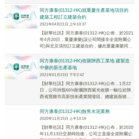
同意委聘山西工業作為總承包商以進...
同方康泰(01312-HK)就重慶生產基地項目的
建築工程訂立建築合約
2021年04月21日 上午10:37
【財華社訊】同方康泰(01312-HK)公佈，於2021
年4月20日，重慶康樂(該公司間接非全資附屬公
司)與北京清控訂立建築合約，據此重慶康樂同意
委聘北京清控作為總承包商以進行重...
同方康泰(01312-HK)收購陝西工業地 建製造
中藥的新生產基地
2021年01月23日 下午2:42
【財華社訊】同方康泰(01312-HK)公布，1月22
日，公司持股66%附屬陝西紫光收購一幅位於陝
西省寶雞市高新技術產業開發區、總建築面積約
69,675平方米的工業用地，計劃用於...
同方康泰(01312-HK)蝕售水泥業務
2020年11月15日 上午10:19
【財華社訊】同方康泰(01312-HK)公布，於2020
年11月13日交易時段後，公司之直接全資附屬公