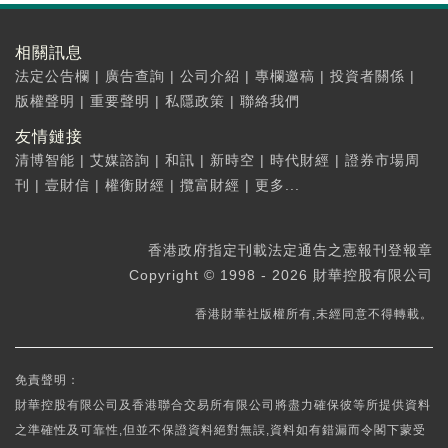
相關訊息
法定公告欄
|
廣告查詢
|
公司介紹
|
專欄邀稿
|
投資者關係
|
版權聲明
|
重要聲明
|
私隱政策
|
聯絡我們
友情鏈接
清博智能
|
艾媒諮詢
|
和訊
|
新時空
|
時代財經
|
證券市場周
刊
|
壹財信
|
權衡財經
|
攬富財經
|
更多...
香港政府指定刊載法定通告之憲報刊登報章
Copyright © 1998 - 2026 財華控股有限公司
香港財華社版權所有,未經同意不得轉載。
免責聲明：
財華控股有限公司及香港聯合交易所有限公司將盡力確保彼等所提供資料
之準確性及可靠性,但並不保證資料絕對無誤,資料如有錯漏而令閣下蒙受