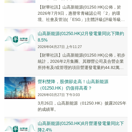
【財華社訊】山高新能源(01250.HK)公佈，於
2026年7月9日，惠譽常青確認公司「2」的環
境、社會及管治(「ESG」)主體評級(評級等級以
「1」至「5」主體評級，「1」為最...
山高新能源(01250.HK)2月發電量同比下降約
8.5%
2026年04月27日 上午11:27
【財華社訊】山高新能源(01250.HK)公佈，初步
統計，2026年2月集團、其聯營公司及合營企業
所持有及/或管理的項目營運發電量約44.82萬兆
瓦時，較2025年同期下降約8....
營利雙降，股價卻走高！山高新能源
（01250.HK）仍值得高看？
2026年03月27日 下午3:03
3月26日，山高新能源（01250.HK）披露2025年
的成績單。
山高新能源(01250.HK)8月營運發電量同比下
降2.4%