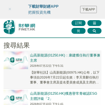
財華智庫網
FINTV
FINMETA
財華證券
媒體矩陣
下載財華財經APP
×
下載APP
智庫沙龍
聯絡我們
把握投資先機
訂閱
简
搜尋結果
山高新能源(01250.HK)：康建獲任執行董事兼
主席
2026年07月22日 下午5:31
【財華社訊】山高新能源(00975.HK)公布，以下
事項自2026年7月22日起生效：李天章辭任執行
董事、董事會主席及提名委員會成員及主席的職
務；王文波辭任執行董事的職務；李力辭...
山高新能源(01250.HK)獲惠譽常青確認ESG
主體評級「2」
2026年07月10日 下午1:41