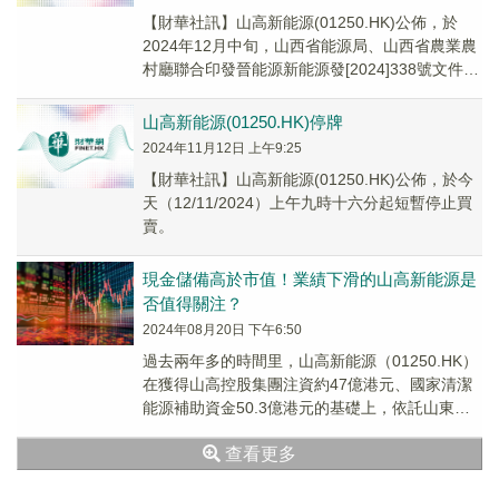
【財華社訊】山高新能源(01250.HK)公佈，於
2024年12月中旬，山西省能源局、山西省農業農
村廳聯合印發晉能源新能源發[2024]338號文件，
批復山西省第二批馭風行動助力...
山高新能源(01250.HK)停牌
2024年11月12日 上午9:25
【財華社訊】山高新能源(01250.HK)公佈，於今
天（12/11/2024）上午九時十六分起短暫停止買
賣。
現金儲備高於市值！業績下滑的山高新能源是
否值得關注？
2024年08月20日 下午6:50
過去兩年多的時間里，山高新能源（01250.HK）
在獲得山高控股集團注資約47億港元、國家清潔
能源補助資金50.3億港元的基礎上，依託山東高
速集團整體增信體系，又成功引入平安資管...
查看更多