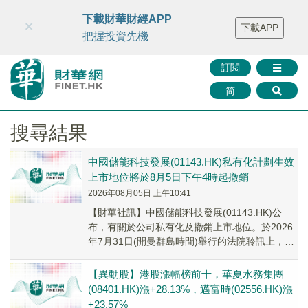
財華智庫網
FINTV
FINMETA
財華證券
媒體矩陣
下載財華財經APP
×
下載APP
智庫沙龍
聯絡我們
把握投資先機
訂閱
简
搜尋結果
中國儲能科技發展(01143.HK)私有化計劃生效
上市地位將於8月5日下午4時起撤銷
2026年08月05日 上午10:41
【財華社訊】中國儲能科技發展(01143.HK)公
布，有關於公司私有化及撤銷上市地位。於2026
年7月31日(開曼群島時間)舉行的法院聆訊上，大
法院在並無提出修訂的情況下批准計劃...
【異動股】港股漲幅榜前十，華夏水務集團
(08401.HK)漲+28.13%，邁富時(02556.HK)漲
+23.57%