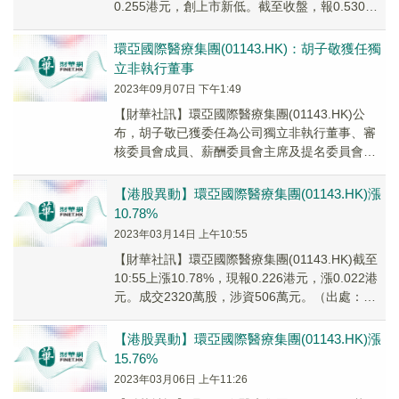
0.255港元，創上市新低。截至收盤，報0.530港
元/股，較上一交易日2....
環亞國際醫療集團(01143.HK)：胡子敬獲任獨
立非執行董事
2023年09月07日 下午1:49
【財華社訊】環亞國際醫療集團(01143.HK)公
布，胡子敬已獲委任為公司獨立非執行董事、審
核委員會成員、薪酬委員會主席及提名委員會成
員，自2023年9月6日起生效。
【港股異動】環亞國際醫療集團(01143.HK)漲
10.78%
2023年03月14日 上午10:55
【財華社訊】環亞國際醫療集團(01143.HK)截至
10:55上漲10.78%，現報0.226港元，漲0.022港
元。成交2320萬股，涉資506萬元。（出處：財
華港股智能寫手）
【港股異動】環亞國際醫療集團(01143.HK)漲
15.76%
2023年03月06日 上午11:26