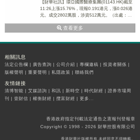
【財華社訊】環亞國際醫療集團(01143.HK)截至
11:26上漲15.76%，現報0.191港元，漲0.026港
元。成交2802萬股，涉資512萬元。（出處：財
華港股智能寫手）
查看更多
相關訊息
法定公告欄
|
廣告查詢
|
公司介紹
|
專欄邀稿
|
投資者關係
|
版權聲明
|
重要聲明
|
私隱政策
|
聯絡我們
友情鏈接
清博智能
|
艾媒諮詢
|
和訊
|
新時空
|
時代財經
|
證券市場周
刊
|
壹財信
|
權衡財經
|
攬富財經
|
更多...
香港政府指定刊載法定通告之憲報刊登報章
Copyright © 1998 - 2026 財華控股有限公司
香港財華社版權所有,未經同意不得轉載。