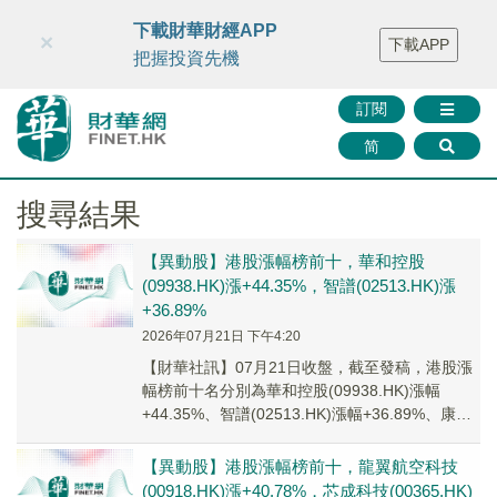
財華智庫網
FINTV
FINMETA
財華證券
媒體矩陣
下載財華財經APP
×
下載APP
智庫沙龍
聯絡我們
把握投資先機
訂閱
简
搜尋結果
【異動股】港股漲幅榜前十，華和控股
(09938.HK)漲+44.35%，智譜(02513.HK)漲
+36.89%
2026年07月21日 下午4:20
【財華社訊】07月21日收盤，截至發稿，港股漲
幅榜前十名分別為華和控股(09938.HK)漲幅
+44.35%、智譜(02513.HK)漲幅+36.89%、康利
國際控股(06890...
【異動股】港股漲幅榜前十，龍翼航空科技
(00918.HK)漲+40.78%，芯成科技(00365.HK)