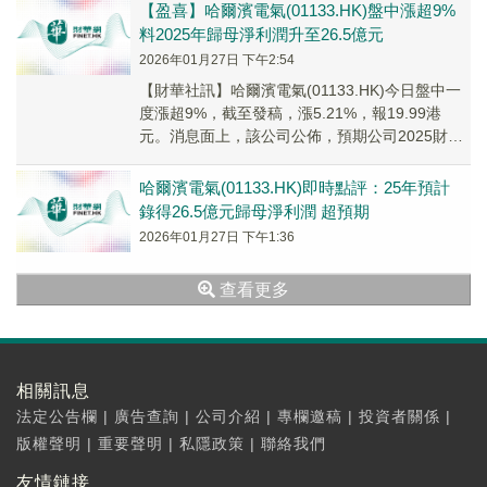
【盈喜】哈爾濱電氣(01133.HK)盤中漲超9%
料2025年歸母淨利潤升至26.5億元
2026年01月27日 下午2:54
【財華社訊】哈爾濱電氣(01133.HK)今日盤中一
度漲超9%，截至發稿，漲5.21%，報19.99港
元。消息面上，該公司公佈，預期公司2025財政
年度錄得歸屬於母公司所有者的淨...
哈爾濱電氣(01133.HK)即時點評：25年預計
錄得26.5億元歸母淨利潤 超預期
2026年01月27日 下午1:36
查看更多
相關訊息
法定公告欄
|
廣告查詢
|
公司介紹
|
專欄邀稿
|
投資者關係
|
版權聲明
|
重要聲明
|
私隱政策
|
聯絡我們
友情鏈接