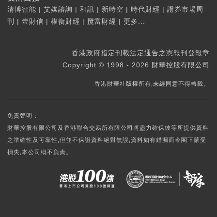
清博智能
|
艾媒諮詢
|
和訊
|
新時空
|
時代財經
|
證券市場周
刊
|
壹財信
|
權衡財經
|
攬富財經
|
更多...
香港政府指定刊載法定通告之憲報刊登報章
Copyright © 1998 - 2026 財華控股有限公司
香港財華社版權所有,未經同意不得轉載。
免責聲明：
財華控股有限公司及香港聯合交易所有限公司將盡力確保彼等所提供資料
之準確性及可靠性,但並不保證資料絕對無誤,資料如有錯漏而令閣下蒙受
損失,本公司概不負責。