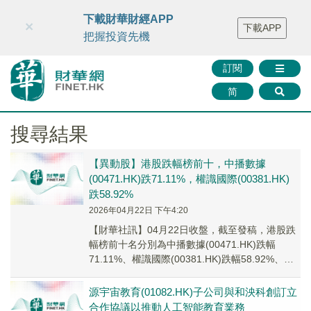
財華智庫網
FINTV
FINMETA
財華證券
媒體矩陣
下載財華財經APP
×
下載APP
智庫沙龍
聯絡我們
把握投資先機
訂閱
简
搜尋結果
【異動股】港股跌幅榜前十，中播數據
(00471.HK)跌71.11%，權識國際(00381.HK)
跌58.92%
2026年04月22日 下午4:20
【財華社訊】04月22日收盤，截至發稿，港股跌
幅榜前十名分別為中播數據(00471.HK)跌幅
71.11%、權識國際(00381.HK)跌幅58.92%、中
彩網通控股(08071...
源宇宙教育(01082.HK)子公司與和泱科創訂立
合作協議以推動人工智能教育業務