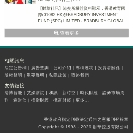
2021年12月02日 上午8:37
【財華社訊】港交所權益資料顯示，香港教育國
際(01082.HK)獲BRADBURY INVESTMENT
FUND (SPC) LIMITED - BRADBURY GLOBAL...
查看更多
相關訊息
法定公告欄
|
廣告查詢
|
公司介紹
|
專欄邀稿
|
投資者關係
|
版權聲明
|
重要聲明
|
私隱政策
|
聯絡我們
友情鏈接
清博智能
|
艾媒諮詢
|
和訊
|
新時空
|
時代財經
|
證券市場周
刊
|
壹財信
|
權衡財經
|
攬富財經
|
更多...
香港政府指定刊載法定通告之憲報刊登報章
Copyright © 1998 - 2026 財華控股有限公司