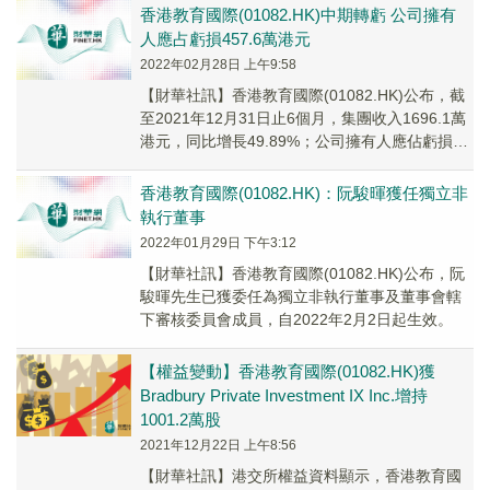
香港教育國際(01082.HK)中期轉虧 公司擁有
人應占虧損457.6萬港元
2022年02月28日 上午9:58
【財華社訊】香港教育國際(01082.HK)公布，截
至2021年12月31日止6個月，集團收入1696.1萬
港元，同比增長49.89%；公司擁有人應佔虧損
457.6萬港元，202...
香港教育國際(01082.HK)：阮駿暉獲任獨立非
執行董事
2022年01月29日 下午3:12
【財華社訊】香港教育國際(01082.HK)公布，阮
駿暉先生已獲委任為獨立非執行董事及董事會轄
下審核委員會成員，自2022年2月2日起生效。
【權益變動】香港教育國際(01082.HK)獲
Bradbury Private Investment IX Inc.增持
1001.2萬股
2021年12月22日 上午8:56
【財華社訊】港交所權益資料顯示，香港教育國