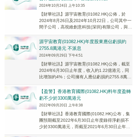
2024年10月24日 上午10:35
【財華社訊】源宇宙教育(01082.HK)公佈，於
2024年8月26日及2024年10月22日，公司其中一
間子公司，高視維創意科技(深圳)有限公司，與深
圳和泱科創訂立合作協議及補...
源宇宙教育(01082.HK)年度股東應佔虧損約
2755.8萬港元 不派息
2024年09月29日 下午4:51
【財華社訊】源宇宙教育(01082.HK)公佈，截至
2024年6月30日止年度，收入約1.22億港元，同
比增加約4%；公司擁有人應佔虧損約2755.8萬港
元，同比減少3.44%；...
【盈警】香港教育國際(01082.HK)料年度盈轉
虧不少於3300萬港元
2022年09月20日 上午8:38
【財華社訊】香港教育國際(01082.HK)公布，集
團預期截至2022年6月30日止年度錄得淨虧損不
少於3300萬港元，而截至2021年6月30日止年度
則為淨溢利約380萬港元。