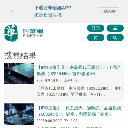
財華智庫網
FINTV
FINMETA
財華證券
媒體矩陣
下載財華財經APP
×
下載APP
智庫沙龍
聯絡我們
把握投資先機
訂閱
简
搜尋結果
【IPO追蹤】又一家晶圓代工龍頭上市！晶合
集成（02249.HK）首掛漲逾8%
2026年07月10日 上午10:25
「晶圓代工雙雄」中芯國際（00981.HK）、華虹
宏力（01347.HK）早已實現「A＋H」。
【IPO追蹤】「代工黑馬」過聆訊！晶合集成
（688249.SH）滿產，利潤卻踩「剎車」
2026年06月09日 下午8:03