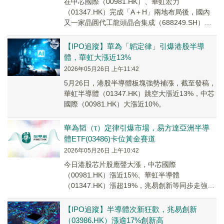
在中芯國際（00981.HK）、華虹宏力
（01347.HK）完成「A＋H」兩地布局後，國內
又一家晶圓代工龍頭晶合集成（688249.SH）已
順利通過港交所上市聆訊，即將在港股掛牌...
【IPO追蹤】華為「韜定律」引爆港股半導
體，華虹大漲近13%
2026年05月26日 上午11:42
5月26日，港股半導體板塊強勢補漲，截至發稿，
華虹半導體（01347.HK）跳空大漲近13%，中芯
國際（00981.HK）大漲近10%。
華為韬（τ）定律引爆市場，易方達亞洲半導
體ETF(03486)卡位黃金賽道
2026年05月26日 上午10:42
今日港股芯片股應聲大漲，中芯國際
（00981.HK）漲近15%、華虹半導體
（01347.HK）漲超19%，兆易創新等同步走強，
易方達亞洲半導體ETF（03486）迎來技術與情緒
雙...
【IPO追蹤】半導體次新狂歡，兆易創新
（03986.HK）漲逾17%創新高