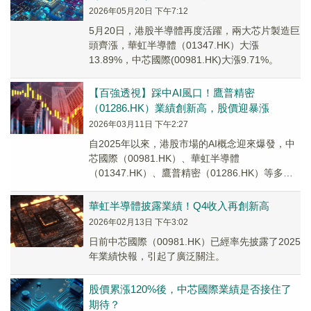
2026年05月20日 下午7:12
5月20日，港股半導體再度活躍，兩大芯片製造巨
頭齊漲，華虹半導體（01347.HK）大漲
13.89%，中芯國際(00981.HK)大漲9.71%。
【百強透視】踩中AI風口！鷹普精密
（01286.HK）業績創新高，股價迎暴漲
2026年03月11日 下午2:27
自2025年以來，港股市場的AI概念迎來爆發，中
芯國際（00981.HK）、華虹半導體
（01347.HK）、鷹普精密（01286.HK）等多股
實現大幅上漲，其中截至3月11日發稿...
華虹半導體披露業績！Q4收入再創新高
2026年02月13日 下午3:02
日前中芯國際（00981.HK）已經率先披露了2025
年業績快報，引起了廣泛關注。
股價累漲120%後，中芯國際業績是否接住了
期待？