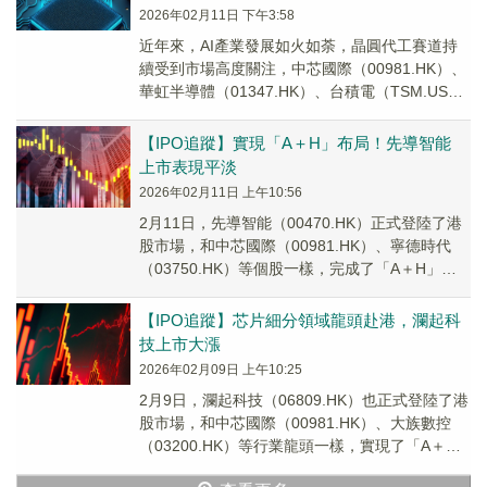
2026年02月11日 下午3:58
近年來，AI產業發展如火如荼，晶圓代工賽道持
續受到市場高度關注，中芯國際（00981.HK）、
華虹半導體（01347.HK）、台積電（TSM.US）
等龍頭深受投資者青睞，其中中芯...
【IPO追蹤】實現「A＋H」布局！先導智能
上市表現平淡
2026年02月11日 上午10:56
2月11日，先導智能（00470.HK）正式登陸了港
股市場，和中芯國際（00981.HK）、寧德時代
（03750.HK）等個股一樣，完成了「A＋H」雙
資本平台布局。
【IPO追蹤】芯片細分領域龍頭赴港，瀾起科
技上市大漲
2026年02月09日 上午10:25
2月9日，瀾起科技（06809.HK）也正式登陸了港
股市場，和中芯國際（00981.HK）、大族數控
（03200.HK）等行業龍頭一樣，實現了「A＋
H」布局。