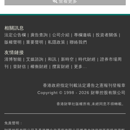
查看更多
相關訊息
法定公告欄
|
廣告查詢
|
公司介紹
|
專欄邀稿
|
投資者關係
|
版權聲明
|
重要聲明
|
私隱政策
|
聯絡我們
友情鏈接
清博智能
|
艾媒諮詢
|
和訊
|
新時空
|
時代財經
|
證券市場周
刊
|
壹財信
|
權衡財經
|
攬富財經
|
更多...
香港政府指定刊載法定通告之憲報刊登報章
Copyright © 1998 - 2026 財華控股有限公司
香港財華社版權所有,未經同意不得轉載。
免責聲明：