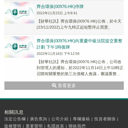
齊合環保(00976.HK)停牌
2022年11月23日 上午8:41
【財華社訊】齊合環保(00976.HK)公佈，於今天
(23/11/2022)上午九時正起短暫停止買賣。
齊合環保(00976.HK)向重慶中級法院提交重整
計劃 下午1時復牌
2022年11月18日 下午12:59
【財華社訊】齊合環保(00976.HK)公布，公司收
到管理人的通知，於2022年11月14日上午10時正
召開有關重整的第三次債權人會議，審議重整草
案計劃並進行表決，並於同日下午2...
查看更多
相關訊息
法定公告欄
|
廣告查詢
|
公司介紹
|
專欄邀稿
|
投資者關係
|
版權聲明
|
重要聲明
|
私隱政策
|
聯絡我們