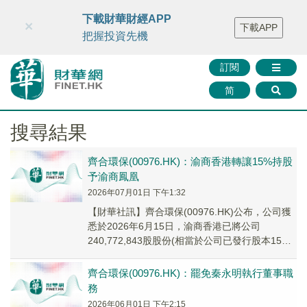
財華智庫網
FINTV
FINMETA
財華證券
媒體矩陣
下載財華財經APP
×
下載APP
智庫沙龍
聯絡我們
把握投資先機
訂閱
简
搜尋結果
齊合環保(00976.HK)：渝商香港轉讓15%持股
予渝商鳳凰
2026年07月01日 下午1:32
【財華社訊】齊合環保(00976.HK)公布，公司獲
悉於2026年6月15日，渝商香港已將公司
240,772,843股股份(相當於公司已發行股本15%)
以零代價轉讓予渝商鳳凰。於...
齊合環保(00976.HK)：罷免秦永明執行董事職
務
2026年06月01日 下午2:15