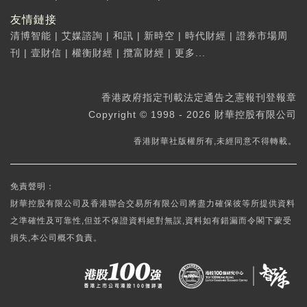
友情鏈接
清博智能
|
艾媒諮詢
|
和訊
|
新時空
|
時代財經
|
證券市場周
刊
|
壹財信
|
權衡財經
|
攬富財經
|
更多...
香港政府指定刊載法定通告之憲報刊登報章
Copyright © 1998 - 2026 財華控股有限公司
香港財華社版權所有,未經同意不得轉載。
免責聲明：
財華控股有限公司及香港聯合交易所有限公司將盡力確保彼等所提供資料
之準確性及可靠性,但並不保證資料絕對無誤,資料如有錯漏而令閣下蒙受
損失,本公司概不負責。