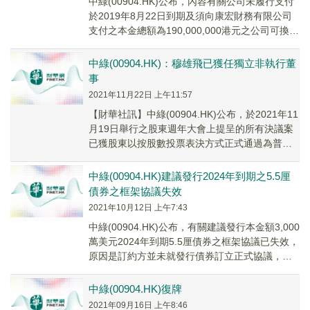
中綠(00904.HK)公布，內容有關公司未履行支付
於2019年8月22日到期及須向康宏財務有限公司
支付之本金總額為190,000,000港元之公司可換股
票據。於2021年11月...
中綠(00904.HK)：穆雄飛已獲任獨立非執行董
事
2021年11月22日 上午11:57
【財華社訊】中綠(00904.HK)公布，於2021年11
月19日舉行之股東週年大會上提呈的所有決議案
已獲股東以按股數投票表決方式正式通過為普通
決議案：魏雄文先生於股東週年大會結...
中綠(00904.HK)建議發行2024年到期之5.5厘
債券之框架協議失效
2021年10月12日 上午7:43
中綠(00904.HK)公布，有關建議發行本金額3,000
萬美元2024年到期5.5厘債券之框架協議已失效，
原因是訂約方並未就發行債券訂立正式協議，而
且並未就進一步延長時限達成協定。
中綠(00904.HK)復牌
2021年09月16日 上午8:46