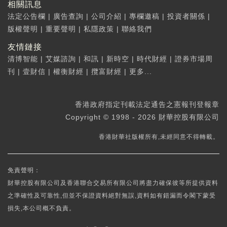
相關訊息
法定公告欄
|
廣告查詢
|
公司介紹
|
專欄邀稿
|
投資者關係
|
版權聲明
|
重要聲明
|
私隱政策
|
聯絡我們
友情鏈接
清博智能
|
艾媒諮詢
|
和訊
|
新時空
|
時代財經
|
證券市場周
刊
|
壹財信
|
權衡財經
|
攬富財經
|
更多...
香港政府指定刊載法定通告之憲報刊登報章
Copyright © 1998 - 2026 財華控股有限公司
香港財華社版權所有,未經同意不得轉載。
免責聲明：
財華控股有限公司及香港聯合交易所有限公司將盡力確保彼等所提供資料
之準確性及可靠性,但並不保證資料絕對無誤,資料如有錯漏而令閣下蒙受
損失,本公司概不負責。