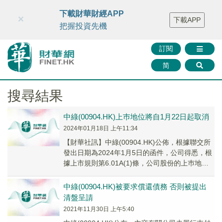
財華智庫網
FINTV
FINMETA
財華證券
媒體矩陣
下載財華財經APP
×
下載APP
智庫沙龍
聯絡我們
把握投資先機
訂閱
简
搜尋結果
中綠(00904.HK)上巿地位將自1月22日起取消
2024年01月18日 上午11:34
【財華社訊】中綠(00904.HK)公佈，根據聯交所
發出日期為2024年1月5日的函件，公司得悉，根
據上市規則第6.01A(1)條，公司股份的上巿地位
將被取消。股份的最後上巿日期...
中綠(00904.HK)被要求償還債務 否則被提出
清盤呈請
2021年11月30日 上午5:40