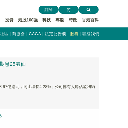
訂閱
简
遞
投資
港股100強
科技
專題
時政
香港百科
社區
商協會
CAGA
法定公告欄
服務
聯絡我們
 中期息25港仙
入約8.97億港元，同比增長4.28%；公司擁有人應佔溢利約
%