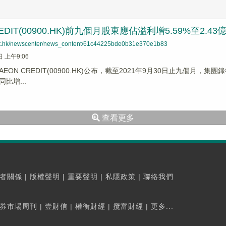
REDIT(00900.HK)前九個月股東應佔溢利增5.59%至2.43
net.hk/newscenter/news_content/61c44225bde0b31e370e1b83
日 上午9:06
EON CREDIT(00900.HK)公布，截至2021年9月30日止九個月，
同比增...
查看更多
者關係
|
版權聲明
|
重要聲明
|
私隱政策
|
聯絡我們
券市場周刊
|
壹財信
|
權衡財經
|
攬富財經
|
更多...