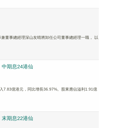
司執行董事兼董事總經理深山友晴將卸任公司董事總經理一職， 以
元 中期息24港仙
入7.83億港元，同比增長36.97%。股東應佔溢利1.91億
港元 末期息22港仙