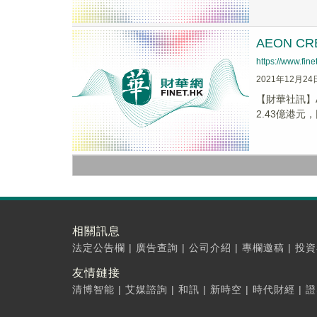
AEON C
https://www.fi
2021年12月24
【財華社訊】A
2.43億港元，
相關訊息
法定公告欄
|
廣告查詢
|
公司介紹
|
專欄邀稿
|
投資
友情鏈接
清博智能
|
艾媒諮詢
|
和訊
|
新時空
|
時代財經
|
證