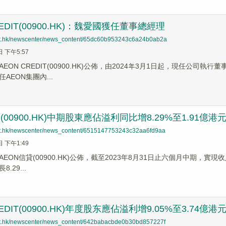
REDIT(00900.HK)：魏愛國獲任董事總經理
net.hk/newscenter/news_content/65dc60b953243c6a24b0ab2a
日 下午5:57
EON CREDIT(00900.HK)公佈，由2024年3月1日起，現任公
AEON集團內...
(00900.HK)中期股東應佔溢利同比增8.29%至1.91億港
net.hk/newscenter/news_content/6515147753243c32aa6fd9aa
日 下午1:49
EON信貸(00900.HK)公佈，截至2023年8月31日止六個月中期，實現收
.29...
REDIT(00900.HK)年度股东應佔溢利增9.05%至3.74億
net.hk/newscenter/news_content/642babacbde0b30bd857227f