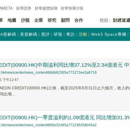
INMETA
財華證券
財華
媒體矩陣
財華
智庫沙龍
單
地圖
沙龍
企業
研究
顧問
合作
視頻
財經速
A股解碼
美股解碼
股評
研報
專訪
活動
Web3 Space專欄
REDIT(00900.HK)中期溢利同比增37.12%至2.34億港元
net.hk/newscenter/news_content/68db62365a771272ee2a6719
日 下午12:47
EON CREDIT(00900.HK)公佈，截至2025年8月31日止六個月，收
同比增...
EDIT(00900.HK)一季度溢利約1.09億港元 同比增加31.3
net.hk/newscenter/news_content/685e32485a771236458045a2