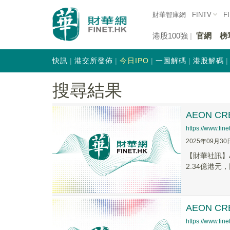
財華智庫網
FINTV
F
港股100強
官網
榜
快訊
港交所發佈
今日IPO
一圖解碼
港股解碼
搜尋結果
AEON C
https://www.fi
2025年09月30
【財華社訊】A
2.34億港元，
AEON CR
https://www.fi