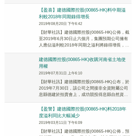
土地使用權，價格為人民幣9400萬...
【盈喜】建德國際控股(00865-HK)料中期溢
利較2018年同期錄得增長
2019年08月20日 下午6:42
【財華社訊】建德國際控股(00865-HK)公佈，截
至2019年6月30日止六個月，集團預期公司擁有
人應佔溢利較2018年同期之溢利將錄得增長，此
乃主要由於該集團物業發展業務的收益及毛利之
增加。
建德國際控股(00865-HK)收購河南省土地使
用權
2019年07月31日 上午6:10
【財華社訊】建德國際控股(00865-HK)公布，於
2019年7月30日，該公司之間接非全資附屬公司
息縣德建於拍賣會上，成功競投得息縣自然資源
局提呈出售之該土地之土地使用權，價格...
【盈警】建德國際控股(00865-HK)料2018年
度溢利同比大幅減少
2019年03月11日 下午6:09
【財華社訊】建德國際控股(00865-HK)公佈，預