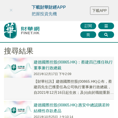
財華智庫網
FINTV
FINMETA
財華證券
媒體矩陣
下載財華財經APP
×
下載APP
智庫沙龍
聯絡我們
把握投資先機
訂閱
简
搜尋結果
建德國際控股(00865.HK)：蔡建四已獲任執行
董事兼行政總裁
2021年12月17日 下午2:09
【財華社訊】建德國際控股(00865.HK)公布，蔡
建四先生已獲委任為公司執行董事兼行政總裁，
自2021年12月16日起生效；及(ii)由於職能重新分
配，佘德聰先生將不再擔任行政...
建德國際控股(00865.HK):惠安中總認購若幹
結構性存款產品
2021年10月25日 上午10:14