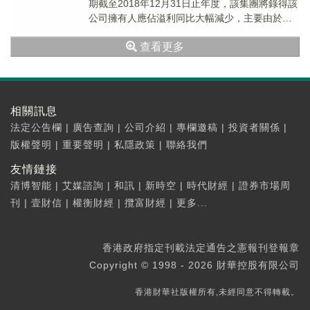
期截至2018年12月31日止年度，該集團將錄得該
公司擁有人應佔溢利同比大幅減少，主要由於該
集團之江蘇省揚州天璽灣項目新落成物...
查看更多
相關訊息
法定公告欄
|
廣告查詢
|
公司介紹
|
專欄邀稿
|
投資者關係
|
版權聲明
|
重要聲明
|
私隱政策
|
聯絡我們
友情鏈接
清博智能
|
艾媒諮詢
|
和訊
|
新時空
|
時代財經
|
證券市場周
刊
|
壹財信
|
權衡財經
|
攬富財經
|
更多...
香港政府指定刊載法定通告之憲報刊登報章
Copyright © 1998 - 2026 財華控股有限公司
香港財華社版權所有,未經同意不得轉載。