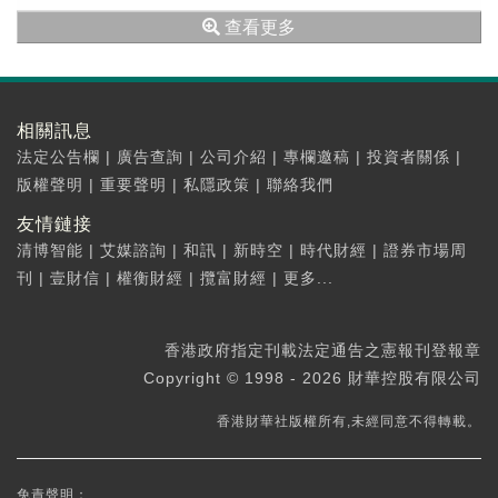
民幣16億元)上升約36.4%。
查看更多
相關訊息
法定公告欄
|
廣告查詢
|
公司介紹
|
專欄邀稿
|
投資者關係
|
版權聲明
|
重要聲明
|
私隱政策
|
聯絡我們
友情鏈接
清博智能
|
艾媒諮詢
|
和訊
|
新時空
|
時代財經
|
證券市場周
刊
|
壹財信
|
權衡財經
|
攬富財經
|
更多...
香港政府指定刊載法定通告之憲報刊登報章
Copyright © 1998 - 2026 財華控股有限公司
香港財華社版權所有,未經同意不得轉載。
免責聲明：