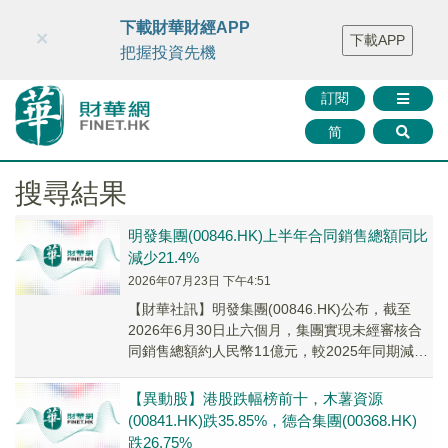
財華智庫網
FINTV
FINMETA
財華證券
媒體矩陣
下載財華財經APP
×
下載APP
智庫沙龍
聯絡我們
把握投資先機
訂閱
简
搜尋結果
明發集團(00846.HK)上半年合同銷售總額同比
減少21.4%
2026年07月23日 下午4:51
【財華社訊】明發集團(00846.HK)公布，截至
2026年6月30日止六個月，集團實現未經審核合
同銷售總額約人民幣11億元，較2025年同期減少
約21.4%。
【異動股】港股跌幅榜前十，木薯資源
(00841.HK)跌35.85%，德合集團(00368.HK)
跌26.75%