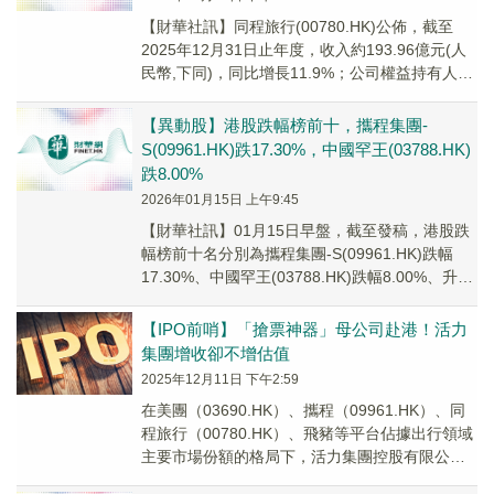
​【財華社訊】同程旅行(00780.HK)公佈，截至
2025年12月31日止年度，收入約193.96億元(人
民幣,下同)，同比增長11.9%；公司權益持有人應
佔溢利23.71億元...
【異動股】港股跌幅榜前十，攜程集團-
S(09961.HK)跌17.30%，中國罕王(03788.HK)
跌8.00%
2026年01月15日 上午9:45
【財華社訊】01月15日早盤，截至發稿，港股跌
幅榜前十名分別為攜程集團-S(09961.HK)跌幅
17.30%、中國罕王(03788.HK)跌幅8.00%、升輝
清潔(02521....
【IPO前哨】「搶票神器」母公司赴港！活力
集團增收卻不增估值
2025年12月11日 下午2:59
在美團（03690.HK）、攜程（09961.HK）、同
程旅行（00780.HK）、飛豬等平台佔據出行領域
主要市場份額的格局下，活力集團控股有限公司
（以下簡稱「活力集團」）也在積...