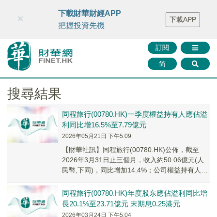
財華智庫網
FINTV
FINMETA
財華證券
媒體矩陣
下載財華財經APP
×
下載APP
智庫沙龍
聯絡我們
把握投資先機
訂閱
简
搜尋結果
同程旅行(00780.HK)一季度權益持有人應佔溢
利同比增16.5%至7.79億元
2026年05月21日 下午5:09
​【財華社訊】同程旅行(00780.HK)公佈，截至
2026年3月31日止三個月，收入約50.06億元(人
民幣,下同)，同比增加14.4%；公司權益持有人應
佔溢利約7.79億元，...
同程旅行(00780.HK)年度股东應佔溢利同比增
長20.1%至23.71億元 末期息0.25港元
2026年03月24日 下午5:04