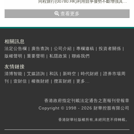
同程旅行(00780.HK)利用競爭優勢不斷增強其產
品和服務能力，提升用戶價值，持續鞏固公司
查看更多
在...
相關訊息
法定公告欄
|
廣告查詢
|
公司介紹
|
專欄邀稿
|
投資者關係
|
版權聲明
|
重要聲明
|
私隱政策
|
聯絡我們
友情鏈接
清博智能
|
艾媒諮詢
|
和訊
|
新時空
|
時代財經
|
證券市場周
刊
|
壹財信
|
權衡財經
|
攬富財經
|
更多...
香港政府指定刊載法定通告之憲報刊登報章
Copyright © 1998 - 2026 財華控股有限公司
香港財華社版權所有,未經同意不得轉載。