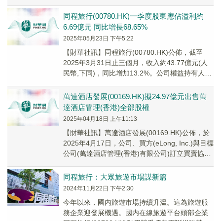
溢利13.11億元，同比...
同程旅行(00780.HK)一季度股東應佔溢利約
6.69億元 同比增長68.65%
2025年05月23日 下午5:22
【財華社訊】同程旅行(00780.HK)公佈，截至
2025年3月31日止三個月，收入約43.77億元(人
民幣,下同)，同比增加13.2%。公司權益持有人應
佔溢利約6.69億元，同...
萬達酒店發展(00169.HK)擬24.97億元出售萬
達酒店管理(香港)全部股權
2025年04月18日 上午11:13
【財華社訊】萬達酒店發展(00169.HK)公佈，於
2025年4月17日，公司、買方(eLong, Inc.)與目標
公司(萬達酒店管理(香港)有限公司)訂立買賣協
議，公司已有條件...
同程旅行：大眾旅遊市場謀新篇
2024年11月22日 下午2:30
今年以來，國内旅遊市場持續升溫。這為旅遊服
務企業迎發展機遇。國内在線旅遊平台頭部企業