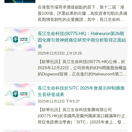
在港股市場尋求價值錨點的當下，第十二屆「港
股100強」評選結果的出爐，為投資者勾勒出具備
長期增長韌性的企業圖譜，其中，長江生命科技
集團（00775.HK）憑借在生命科技領域的深耕...
長江生命科技(00775.HK)：Halneuron第2b期
因化療引致神經痛症研究中期分析取得正面結
果
2025年12月23日 上午10:26
【財華社訊】長江生命科技(00775.HK)公佈，於
2025年12月22日，公司持有約83%間接股份權益
的Dogwood宣佈，正在進行的Halneuron®第二b
期因化療引致的神...
長江生命科技於SITC 2025年會展示抑制腫瘤
生長研發成果
2025年11月12日 下午5:37
【財華社訊】長江生命科技集團有限公司
(00775.HK)於美國馬里蘭州國家港口圓滿舉行之
癌症免疫療法學會(「SITC」)2025年會上，發表
治療性癌症疫苗研發系列之臨床前研究數據...