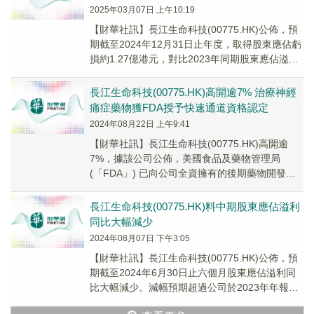
2025年03月07日 上午10:19
【財華社訊】長江生命科技(00775.HK)公佈，預
期截至2024年12月31日止年度，取得股東應佔虧
損約1.27億港元，對比2023年同期股東應佔溢利
為1730萬港元。上述盈轉...
長江生命科技(00775.HK)高開逾7% 治療神經
痛症藥物獲FDA授予快速通道資格認定
2024年08月22日 上午9:41
【財華社訊】長江生命科技(00775.HK)高開逾
7%，據該公司公佈，美國食品及藥物管理局
(「FDA」) 已向公司全資擁有的後期藥物開發公
司WEX Pharmaceuticals...
長江生命科技(00775.HK)料中期股東應佔溢利
同比大幅減少
2024年08月07日 下午3:05
【財華社訊】長江生命科技(00775.HK)公佈，預
期截至2024年6月30日止六個月股東應佔溢利同
比大幅減少。減幅預期超過公司於2023年年報內
所匯報，歸因於財務成本持續高企對...