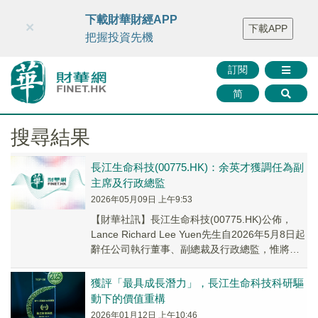
財華智庫網
FINTV
FINMETA
財華證券
媒體矩陣
下載財華財經APP
×
下載APP
智庫沙龍
聯絡我們
把握投資先機
訂閱
简
搜尋結果
長江生命科技(00775.HK)：余英才獲調任為副
主席及行政總監
2026年05月09日 上午9:53
【財華社訊】長江生命科技(00775.HK)公佈，
Lance Richard Lee Yuen先生自2026年5月8日起
辭任公司執行董事、副總裁及行政總監，惟將繼
續擔任公司加拿大...
獲評「最具成長潛力」，長江生命科技科研驅
動下的價值重構
2026年01月12日 上午10:46