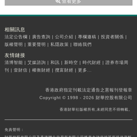
查看更多
相關訊息
法定公告欄
|
廣告查詢
|
公司介紹
|
專欄邀稿
|
投資者關係
|
版權聲明
|
重要聲明
|
私隱政策
|
聯絡我們
友情鏈接
清博智能
|
艾媒諮詢
|
和訊
|
新時空
|
時代財經
|
證券市場周
刊
|
壹財信
|
權衡財經
|
攬富財經
|
更多...
香港政府指定刊載法定通告之憲報刊登報章
Copyright © 1998 - 2026 財華控股有限公司
香港財華社版權所有,未經同意不得轉載。
免責聲明：