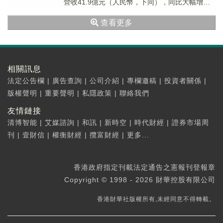
營收41.9億元（人民幣，下同），同比大幅增長
27.7%。其中，今年上半年，閱文集...
查看更多
相關訊息
法定公告欄
|
廣告查詢
|
公司介紹
|
專欄邀稿
|
投資者關係
|
版權聲明
|
重要聲明
|
私隱政策
|
聯絡我們
友情鏈接
清博智能
|
艾媒諮詢
|
和訊
|
新時空
|
時代財經
|
證券市場周
刊
|
壹財信
|
權衡財經
|
攬富財經
|
更多...
香港政府指定刊載法定通告之憲報刊登報章
Copyright © 1998 - 2026 財華控股有限公司
香港財華社版權所有,未經同意不得轉載。