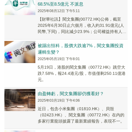
68.5%至8.5億元 不派息
2025年08月12日 下午5:11
【財華社訊】閱文集團(00772.HK)公佈，截至
2025年6月30日止六個月，收入約31.91億元(人
民幣,下同)，同比減少23.9%；公司權益持有人應
佔盈利約8.5億元，同比...
被踢出恒科，股價大跌逾7%，閱文集團投資
邏輯生變？
2025年05月19日 下午8:01
5月19日，港股的閱文集團（00772.HK）跳空大
跌7.58%，報24.4港元/股，市值僅剩250.11億港
元。
由盈轉虧，閱文集團卻仍獲看好？
2025年03月19日 下午4:06
近日，包含小米集團（01810.HK）、貝殼
（02423.HK）、閱文集團（00772.HK）在内的
多家行業龍頭披露了最新業績報告，表現不一。