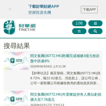
財華智庫網
FINTV
FINMETA
財華證券
媒體矩陣
下載財華財經APP
×
下載APP
智庫沙龍
聯絡我們
把握投資先機
訂閱
简
搜尋結果
閱文集團(00772.HK)附屬完成補繳3億元稅款
盤中跌逾8%
2026年06月04日 上午11:36
【財華社訊】截至發稿，閱文集團(00772.HK)跌
8.72%，報22.62港元。消息面上，該公司公佈，
公司一家附屬公司根據稅務局的通知就其與新疆
霍爾果斯附屬公司相關的涉稅風險開...
閱文集團(00772.HK)年度權益持有人應佔虧損
擴大至7.76億元
2026年03月17日 下午5:13