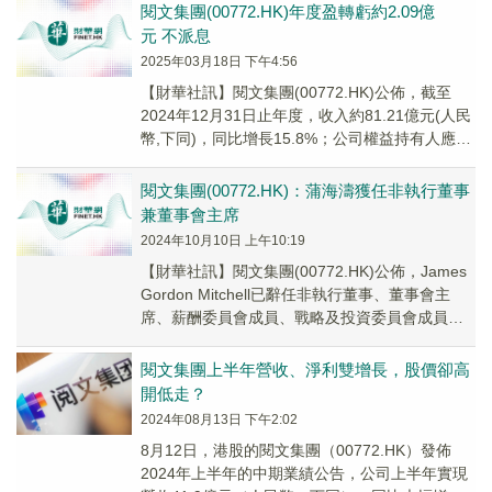
閱文集團(00772.HK)年度盈轉虧約2.09億
元 不派息
2025年03月18日 下午4:56
【財華社訊】閱文集團(00772.HK)公佈，截至
2024年12月31日止年度，收入約81.21億元(人民
幣,下同)，同比增長15.8%；公司權益持有人應佔
虧損約2.09億元，上...
閱文集團(00772.HK)：蒲海濤獲任非執行董事
兼董事會主席
2024年10月10日 上午10:19
【財華社訊】閱文集團(00772.HK)公佈，James
Gordon Mitchell已辭任非執行董事、董事會主
席、薪酬委員會成員、戰略及投資委員會成員及
提名委員會主席，有關辭...
閱文集團上半年營收、淨利雙增長，股價卻高
開低走？
2024年08月13日 下午2:02
8月12日，港股的閱文集團（00772.HK）發佈
2024年上半年的中期業績公告，公司上半年實現