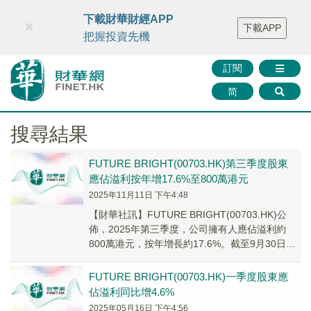
財華智庫網
FINTV
FINMETA
財華證券
媒體矩陣
下載財華財經APP
×
下載APP
智庫沙龍
聯絡我們
把握投資先機
訂閱
简
搜尋結果
FUTURE BRIGHT(00703.HK)第三季度股東
應佔溢利按年增17.6%至800萬港元
2025年11月11日 下午4:48
【財華社訊】FUTURE BRIGHT(00703.HK)公
佈，2025年第三季度，公司擁有人應佔溢利約
800萬港元，按年增長約17.6%。截至9月30日止
九個月，公司擁有人應佔...
FUTURE BRIGHT(00703.HK)一季度股東應
佔溢利同比增4.6%
2025年05月16日 下午4:56