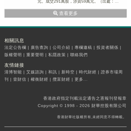
元。成交291萬股，涉資59萬元。（出處：
FinetAI）
查看更多
相關訊息
法定公告欄
|
廣告查詢
|
公司介紹
|
專欄邀稿
|
投資者關係
|
版權聲明
|
重要聲明
|
私隱政策
|
聯絡我們
友情鏈接
清博智能
|
艾媒諮詢
|
和訊
|
新時空
|
時代財經
|
證券市場周
刊
|
壹財信
|
權衡財經
|
攬富財經
|
更多...
香港政府指定刊載法定通告之憲報刊登報章
Copyright © 1998 - 2026 財華控股有限公司
香港財華社版權所有,未經同意不得轉載。