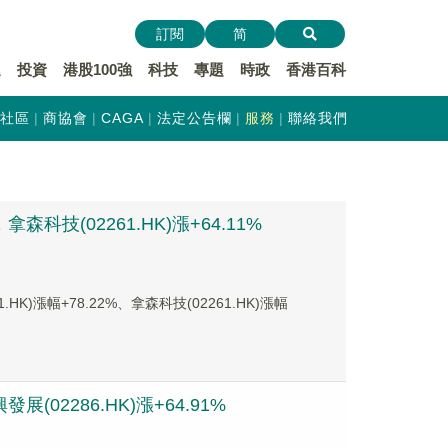
訂閱
简
遞
投資
港股100強
科技
專題
時政
香港百科
社區
商協會
CAGA
法定公告欄
服務
聯絡我們
科技(02261.HK)漲+64.11%
漲幅+78.22%、拿森科技(02261.HK)漲幅
(02286.HK)漲+64.91%