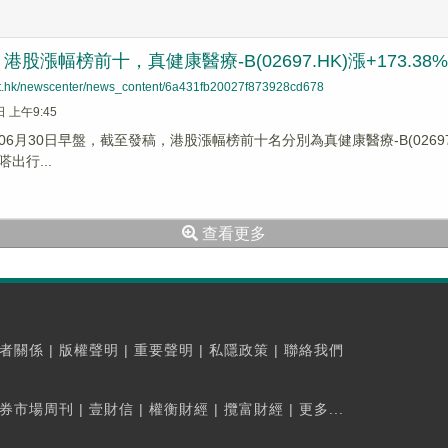
股漲幅榜前十，真健康醫療-B(02697.HK)漲+173.38%，
net.hk/newscenter/news_content/6a431fb20027f873928cd678
日 上午9:45
6月30日早盤，截至發稿，港股漲幅榜前十名分別為真健康醫療-B(02697.HK
嗒出行...
查看更多
者關係
|
版權聲明
|
重要聲明
|
私隱政策
|
聯絡我們
券市場周刊
|
壹財信
|
權衡財經
|
攬富財經
|
更多...