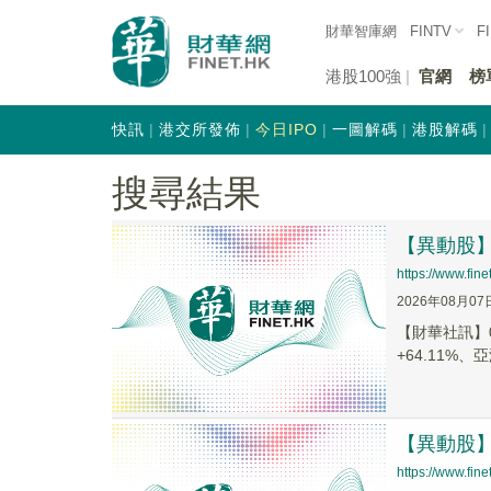
財華智庫網
FINTV
F
港股100強
官網
榜
快訊
港交所發佈
今日IPO
一圖解碼
港股解碼
搜尋結果
【異動股】港
https://www.fi
2026年08月07
【財華社訊】0
+64.11%、亞
【異動股】港
https://www.fi