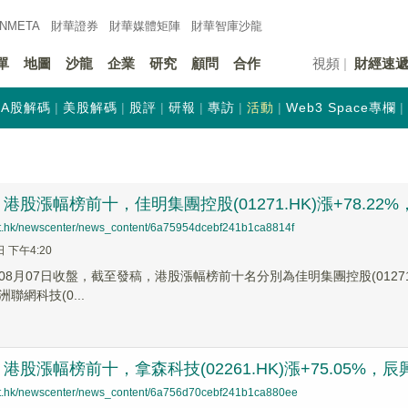
INMETA
財華證券
財華
媒體矩陣
財華
智庫沙龍
單
地圖
沙龍
企業
研究
顧問
合作
視頻
財經速
A股解碼
美股解碼
股評
研報
專訪
活動
Web3 Space專欄
股漲幅榜前十，佳明集團控股(01271.HK)漲+78.22%，拿森
net.hk/newscenter/news_content/6a75954dcebf241b1ca8814f
日 下午4:20
8月07日收盤，截至發稿，港股漲幅榜前十名分別為佳明集團控股(01271.HK)
洲聯網科技(0...
股漲幅榜前十，拿森科技(02261.HK)漲+75.05%，辰興發展
net.hk/newscenter/news_content/6a756d70cebf241b1ca880ee