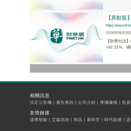
【異動股】港
https://www.fi
2026年06月30
【財華社訊】0
+92.31%、嘀
相關訊息
法定公告欄
|
廣告查詢
|
公司介紹
|
專欄邀稿
|
投資
友情鏈接
清博智能
|
艾媒諮詢
|
和訊
|
新時空
|
時代財經
|
證