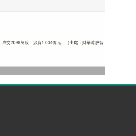
3港元。成交2098萬股，涉資1.004億元。（出處：財華港股智