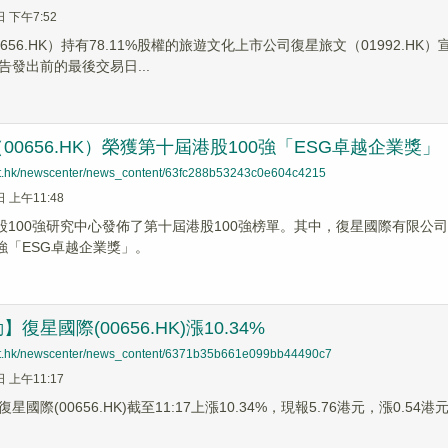
日 下午7:52
656.HK）持有78.11%股權的旅遊文化上市公司復星旅文（01992.H
告發出前的最後交易日...
00656.HK）榮獲第十屆港股100強「ESG卓越企業獎」
net.hk/newscenter/news_content/63fc288b53243c0e604c4215
日 上午11:48
港股100強研究中心發佈了第十屆港股100強榜單。其中，復星國際有限公司
0強「ESG卓越企業獎」。
復星國際(00656.HK)漲10.34%
net.hk/newscenter/news_content/6371b35b661e099bb44490c7
日 上午11:17
星國際(00656.HK)截至11:17上漲10.34%，現報5.76港元，漲0.