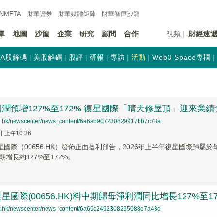
INMETA
財華證券
財華
媒體矩陣
財華
智庫沙龍
單
地圖
沙龍
企業
研究
顧問
合作
視頻
財經速
A股解碼
美股解碼
股評
研報
專訪
活動
Web3 Space專欄
潤預增127%至172% 復星國際「晴天修屋頂」迎來業績
net.hk/newscenter/news_content/6a6ab907230829917bb7c78a
日 上午10:36
復星國際（00656.HK）發佈正面盈利預告，2026年上半年復星國際歸屬
增長約127%至172%。
星國際(00656.HK)料中期歸母淨利潤同比增長127%至17
net.hk/newscenter/news_content/6a69c2492308295088e7a43d