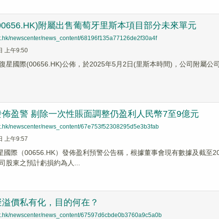
00656.HK)附屬出售葡萄牙里斯本項目部分未來單元
net.hk/newscenter/news_content/68196f135a77126de2f30a4f
日 上午9:50
際(00656.HK)公佈，於2025年5月2日(里斯本時間)，公司附屬公司Fidelidade–
佈盈警 剔除一次性賬面調整仍盈利人民幣7至9億元
net.hk/newscenter/news_content/67e753f52308295d5e3b3fab
日 上午9:57
星國際（00656.HK）發佈盈利預警公告稱，根據董事會現有數據及截至20
司股東之預計虧損約為人...
擬溢價私有化，目的何在？
net.hk/newscenter/news_content/67597d6cbde0b3760a9c5a0b