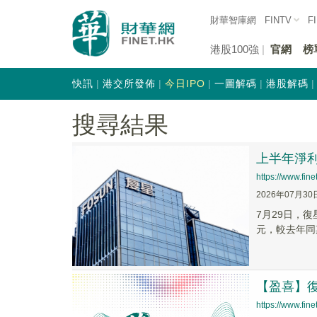
財華智庫網
FINTV
F
港股100強
官網
榜
快訊
港交所發佈
今日IPO
一圖解碼
港股解碼
搜尋結果
上半年淨利
https://www.fi
2026年07月30
7月29日，
元，較去年同期
【盈喜】復
https://www.fi