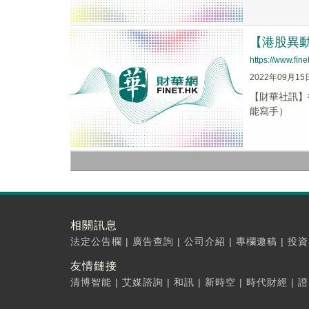
【港股異動】
https://www.fi
2022年09月15
【財華社訊】復
能寫手）
相關訊息
法定公告欄
|
廣告查詢
|
公司介紹
|
專欄邀稿
|
投資
友情鏈接
清博智能
|
艾媒諮詢
|
和訊
|
新時空
|
時代財經
|
證