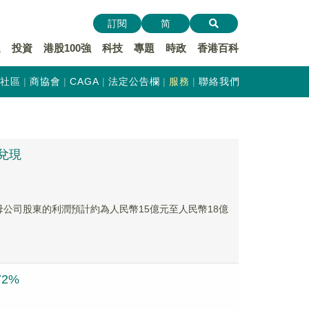
訂閱
简
遞
投資
港股100強
科技
專題
時政
香港百科
社區
商協會
CAGA
法定公告欄
服務
聯絡我們
兌現
於母公司股東的利潤預計約為人民幣15億元至人民幣18億
2%