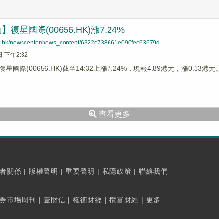
復星國際(00656.HK)漲7.24%
net.hk/newscenter/news_content/6322c738661e090fec63679d
日 下午2:32
星國際(00656.HK)截至14:32上漲7.24%，現報4.89港元，漲0.3
查看更多
者關係
|
版權聲明
|
重要聲明
|
私隱政策
|
聯絡我們
券市場周刊
|
壹財信
|
權衡財經
|
攬富財經
|
更多...