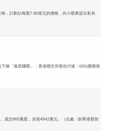
K）宣佈，計劃以每股7.80港元的價格，向小股東提出私有
(下稱「復星國際」，香港聯交所股份代號：656)榮獲第
54港元。成交865萬股，涉資4842萬元。（出處：財華港股智