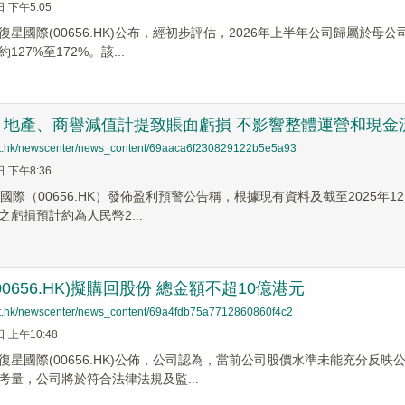
日 下午5:05
復星國際(00656.HK)公布，經初步評估，2026年上半年公司歸屬於母
27%至172%。該...
：地產、商譽減值計提致賬面虧損 不影響整體運營和現金
net.hk/newscenter/news_content/69aaca6f230829122b5e5a93
日 下午8:36
國際（00656.HK）發佈盈利預警公告稱，根據現有資料及截至2025年
虧損預計約為人民幣2...
0656.HK)擬購回股份 總金額不超10億港元
net.hk/newscenter/news_content/69a4fdb75a7712860860f4c2
日 上午10:48
】復星國際(00656.HK)公佈，公司認為，當前公司股價水準未能充分
考量，公司將於符合法律法規及監...