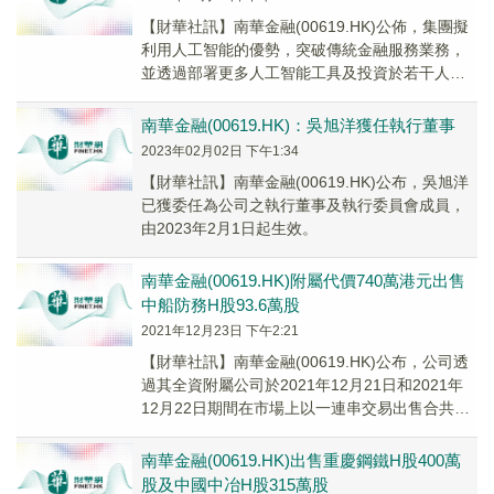
【財華社訊】南華金融(00619.HK)公佈，集團擬
利用人工智能的優勢，突破傳統金融服務業務，
並透過部署更多人工智能工具及投資於若干人工
智能實體擴大其業務組合，旨在不僅提供更有
效...
南華金融(00619.HK)：吳旭洋獲任執行董事
2023年02月02日 下午1:34
【財華社訊】南華金融(00619.HK)公布，吳旭洋
已獲委任為公司之執行董事及執行委員會成員，
由2023年2月1日起生效。
南華金融(00619.HK)附屬代價740萬港元出售
中船防務H股93.6萬股
2021年12月23日 下午2:21
【財華社訊】南華金融(00619.HK)公布，公司透
過其全資附屬公司於2021年12月21日和2021年
12月22日期間在市場上以一連串交易出售合共
93.6萬股中船防務(0031...
南華金融(00619.HK)出售重慶鋼鐵H股400萬
股及中國中冶H股315萬股