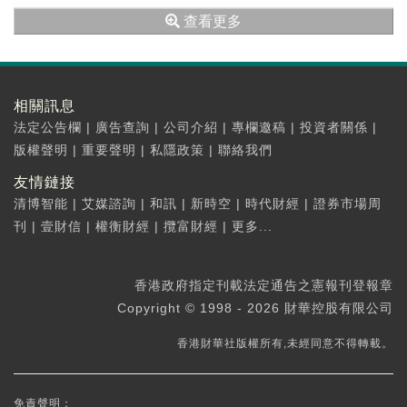
中期錄得上市股權投資公...
查看更多
相關訊息
法定公告欄
|
廣告查詢
|
公司介紹
|
專欄邀稿
|
投資者關係
|
版權聲明
|
重要聲明
|
私隱政策
|
聯絡我們
友情鏈接
清博智能
|
艾媒諮詢
|
和訊
|
新時空
|
時代財經
|
證券市場周
刊
|
壹財信
|
權衡財經
|
攬富財經
|
更多...
香港政府指定刊載法定通告之憲報刊登報章
Copyright © 1998 - 2026 財華控股有限公司
香港財華社版權所有,未經同意不得轉載。
免責聲明：