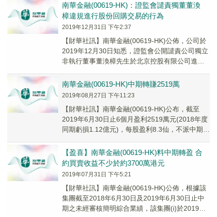
南華金融(00619-HK)：證監會譴責獨董董渙
樟違規進行股份回購交易的行為
2019年12月31日 下午2:37
【財華社訊】南華金融(00619-HK)公佈，公司於
2019年12月30日知悉，證監會公開譴責公司獨立
非執行董事董渙樟先生於北京控股有限公司進行
違反股份回購守則的若幹股份回購交易...
南華金融(00619-HK)中期轉賺2519萬
2019年08月27日 下午11:23
【財華社訊】南華金融(00619-HK)公布，截至
2019年6月30日止6個月盈利2519萬元(2018年度
同期虧損1.12億元)，每股盈利8.3仙，不派中期
息。持續經營業務收入...
【盈喜】南華金融(00619-HK)料中期轉盈 合
約買賣收益不少於約3700萬港元
2019年07月31日 下午5:21
【財華社訊】南華金融(00619-HK)公佈，根據該
集團截至2018年6月30日及2019年6月30日止中
期之未經審核簡明綜合業績，該集團(i)於2019年