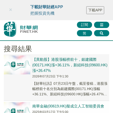
財華智庫網
FINTV
FINMETA
財華證券
媒體矩陣
下載財華財經APP
×
下載APP
智庫沙龍
聯絡我們
把握投資先機
訂閱
简
搜尋結果
【異動股】港股漲幅榜前十，銀建國際
(00171.HK)漲+36.11%，新紐科技(09600.HK)
漲+26.47%
2026年07月23日 下午1:30
【財華社訊】07月23日午盤，截至發稿，港股漲
幅榜前十名分別為銀建國際(00171.HK)漲幅
+36.11%、新紐科技(09600.HK)漲幅+26.47%、
宏基集團控股(017...
南華金融(00619.HK)擬成立人工智能委員會
2025年03月17日 下午5:00