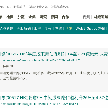
INMETA
財華證券
財華
媒體矩陣
財華
智庫沙龍
單
地圖
沙龍
企業
研究
顧問
合作
視頻
財經速
A股解碼
美股解碼
股評
研報
專訪
活動
Web3 Space專欄
際(00517.HK)年度股東應佔溢利升9%至7.71億港元 
net.hk/newscenter/news_content/69c3847d5a7712b4edcd8db2
日 下午2:38
中遠海運國際(00517.HK)公佈，截至2025年12月31日止年度，收入
公司權益持有人...
(00517.HK)漲逾7% 中期股東應佔溢利升26%至4.87
net.hk/newscenter/news_content/68aea7445a7712326fcf9854