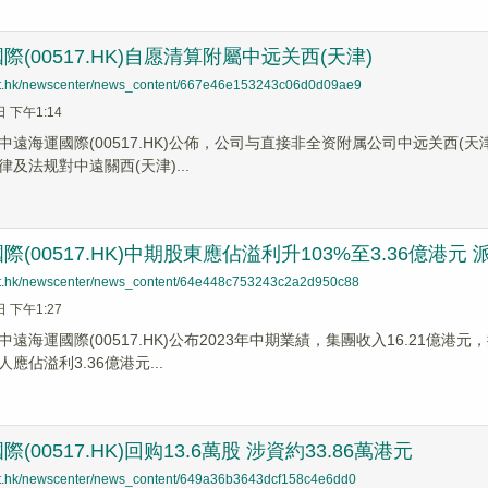
(00517.HK)自愿清算附屬中远关西(天津)
net.hk/newscenter/news_content/667e46e153243c06d0d09ae9
日 下午1:14
中遠海運國際(00517.HK)公佈，公司与直接非全资附属公司中远关西(
及法规對中遠關西(天津)...
(00517.HK)中期股東應佔溢利升103%至3.36億港元 派
net.hk/newscenter/news_content/64e448c753243c2a2d950c88
日 下午1:27
遠海運國際(00517.HK)公布2023年中期業績，集團收入16.21億
應佔溢利3.36億港元...
(00517.HK)回购13.6萬股 涉資約33.86萬港元
net.hk/newscenter/news_content/649a36b3643dcf158c4e6dd0