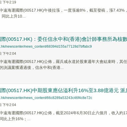
日 下午2:19
遠海運國際(00517.HK)午後拉漲，一度漲逾8%，截至發稿，漲7.43
，同比上升10...
際(00517.HK)：委任信永中和(香港)會計師事務所為核
net.hk/newscenter/news_content/68394d155a77128d7bffabc9
日 下午2:04
中遠海運國際(00517.HK)公佈，羅兵咸永道於股東週年大會結束時，
的決議案獲通過後，信永中和(香港...
(00517.HK)中期股東應佔溢利升16%至3.88億港元 派
net.hk/newscenter/news_content/66c8289a53243c46f4c8e72c
日 下午2:04
遠海運國際(00517.HK)公佈，截至2024年6月30日止六個月，收入
同比上升16%；...