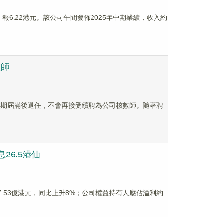
%，報6.22港元。該公司午間發佈2025年中期業績，收入約
數師
其任期屆滿後退任，不會再接受續聘為公司核數師。隨著聘
息26.5港仙
約17.53億港元，同比上升8%；公司權益持有人應佔溢利約