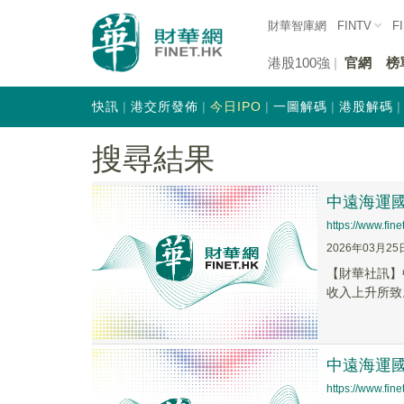
財華智庫網
FINTV
F
港股100強
官網
榜
快訊
港交所發佈
今日IPO
一圖解碼
港股解碼
搜尋結果
中遠海運國
https://www.fi
2026年03月25
​【財華社訊】
收入上升所致。
中遠海運國際
https://www.fi