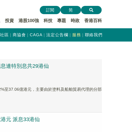
訂閱
简
遞
投資
港股100強
科技
專題
時政
香港百科
社區
商協會
CAGA
法定公告欄
服務
聯絡我們
末期息連特別息共29港仙
上升2%至37.06億港元，主要由於塗料及船舶貿易代理的分部
億港元 派息33港仙