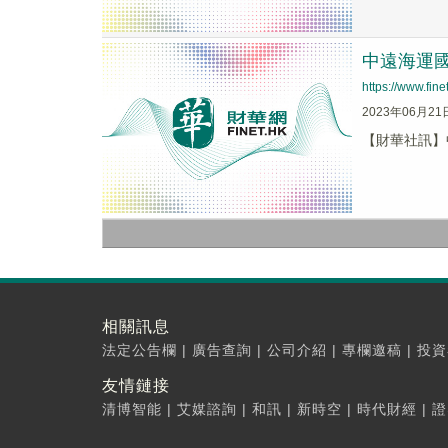
中遠海運國際
https://www.fi
2023年06月21
【財華社訊】中
相關訊息
法定公告欄
|
廣告查詢
|
公司介紹
|
專欄邀稿
|
投資
友情鏈接
清博智能
|
艾媒諮詢
|
和訊
|
新時空
|
時代財經
|
證