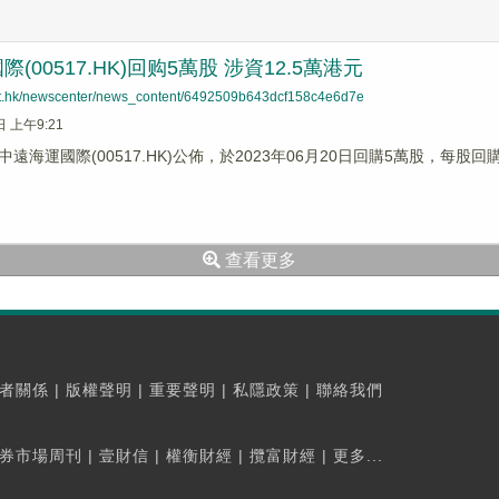
(00517.HK)回购5萬股 涉資12.5萬港元
net.hk/newscenter/news_content/6492509b643dcf158c4e6d7e
日 上午9:21
遠海運國際(00517.HK)公佈，於2023年06月20日回購5萬股，每股回購
查看更多
者關係
|
版權聲明
|
重要聲明
|
私隱政策
|
聯絡我們
券市場周刊
|
壹財信
|
權衡財經
|
攬富財經
|
更多...