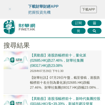
財華智庫網
FINTV
FINMETA
財華證券
媒體矩陣
下載財華財經APP
×
下載APP
智庫沙龍
聯絡我們
把握投資先機
訂閱
简
搜尋結果
【異動股】港股跌幅榜前十，量化派
(02685.HK)跌27.46%，財華社集團
(08317.HK)跌23.08%
2026年07月29日 下午1:30
【財華社訊】07月29日午盤，截至發稿，港股跌
幅榜前十名分別為量化派(02685.HK)跌幅
27.46%、財華社集團(08317.HK)跌幅23.08%、
亞洲聯網科技(00679...
【異動股】港股漲幅榜前十，新時代集團控股
(00166.HK)漲+39.39%，新城市建設發展