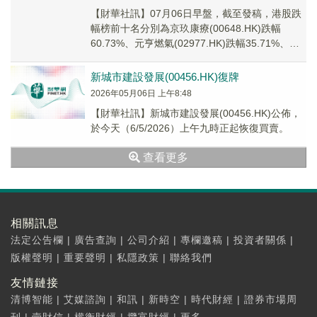
【財華社訊】07月06日早盤，截至發稿，港股跌
幅榜前十名分別為京玖康療(00648.HK)跌幅
60.73%、元亨燃氣(02977.HK)跌幅35.71%、新
城市建設發展(0045...
新城市建設發展(00456.HK)復牌
2026年05月06日 上午8:48
【財華社訊】新城市建設發展(00456.HK)公佈，
於今天（6/5/2026）上午九時正起恢復買賣。
查看更多
相關訊息
法定公告欄
|
廣告查詢
|
公司介紹
|
專欄邀稿
|
投資者關係
|
版權聲明
|
重要聲明
|
私隱政策
|
聯絡我們
友情鏈接
清博智能
|
艾媒諮詢
|
和訊
|
新時空
|
時代財經
|
證券市場周