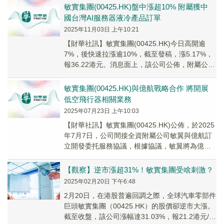
合作夥伴關係。
敏實集團(00425.HK)盤中漲超10% 附屬獲中
國台灣AI服務器液冷產品訂單
2025年11月03日 上午10:21
【財華社訊】敏實集團(00425.HK)今日高開逾
7%，後快速拉漲逾10%，截至發稿，漲5.17%，
報36.22港元。消息面上，該公司公佈，附屬公司
精確實業已於近期自一間中國台灣...
敏實集團(00425.HK)與億航戰略合作 將開展
低空飛行器相關業務
2025年07月23日 上午10:03
【財華社訊】敏實集團(00425.HK)公佈，於2025
年7月7日，公司間接全資附屬公司敏翼與億航訂
立開發委托服務協議，根據協議，敏翼將為億航
提供低空飛行器指定零部件的設計、開發...
【觀察】逆市漲超31%！敏實集團受啥刺激？
2025年02月20日 下午6:48
2月20日，在港股普遍回調之際，全球汽車零部件
巨頭敏實集團（00425.HK）的股價卻逆市大漲。
截至收盤，該公司漲幅達31.03%，報21.2港元/