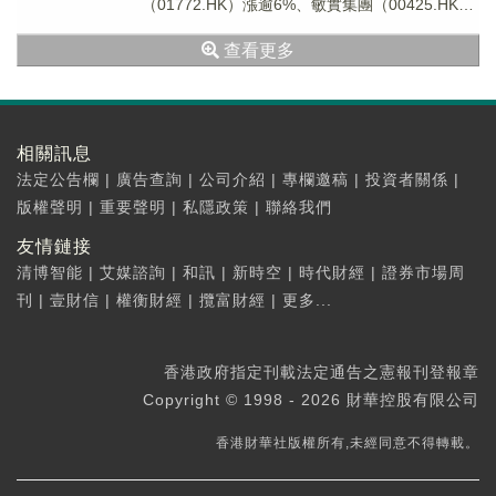
（01772.HK）漲逾6%、敏實集團（00425.HK）
漲超4%、比亞迪股份（012...
查看更多
相關訊息
法定公告欄
|
廣告查詢
|
公司介紹
|
專欄邀稿
|
投資者關係
|
版權聲明
|
重要聲明
|
私隱政策
|
聯絡我們
友情鏈接
清博智能
|
艾媒諮詢
|
和訊
|
新時空
|
時代財經
|
證券市場周
刊
|
壹財信
|
權衡財經
|
攬富財經
|
更多...
香港政府指定刊載法定通告之憲報刊登報章
Copyright © 1998 - 2026 財華控股有限公司
香港財華社版權所有,未經同意不得轉載。