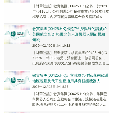
【財華社訊】敏實集團(00425.HK)公佈，於2026
年4月15日，公司附屬公司精確實業已與盟立訂立
框架協議，內容有關提議戰略合作及提議成立一
間或多間合資公司。雙方擬就智能機器...
敏實集團(00425.HK)漲超7% 擬與綠的諧波於
美國成立合資 拓展北美人形機器人關節模組
領域
2026年02月09日 上午10:12
【財華社訊】截至發稿，敏實集團(00425.HK)漲
7.39%，報39.8港元，消息面上，該公司公佈，
已與綠的諧波(688017.SH)就擬於美國成立合資公
司的主要條款達成框架協...
敏實集團(00425.HK)訂立戰略合作協議在歐洲
地區經銷及代工生產通用具身智能機器人
2025年12月18日 上午8:35
【財華社訊】敏實集團(00425.HK)公佈，集團已
與機器人公司訂立戰略合作協議，該協議涵蓋在
歐洲地區經銷及代工生產通用具身智能機器人，
藉此進一步深化雙方在人工智能和機器人領域的