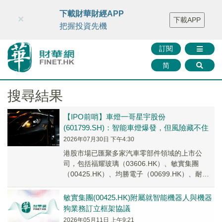
財華智庫網
FINTV
FINMETA
財華證券
媒體矩陣
下載財華財經APP
×
下載APP
智庫沙龍
聯絡我們
把握投資先機
訂閱
简
搜尋結果
【IPO前哨】車燈一哥星宇股份
(601799.SH)：智能車燈爆發，但風險藏不住
2026年07月30日 下午4:30
港股市場已匯聚多家汽車零部件領域的上市公
司，包括福耀玻璃（03606.HK）、敏實集團
（00425.HK）、均勝電子（00699.HK）、耐世
特（01316.HK）等。
敏實集團(00425.HK)附屬就智能機器人與機器
狗業務訂立框架協議
2026年05月11日 上午9:21