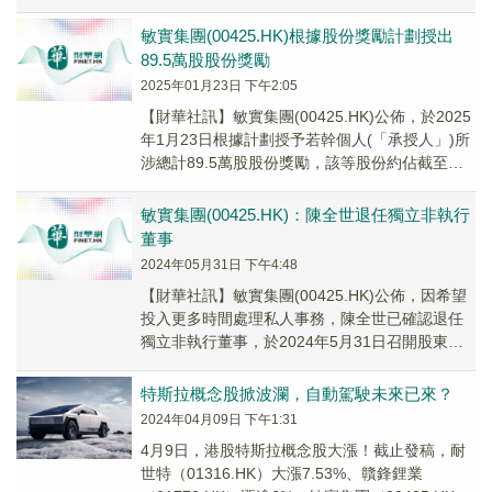
股，總市值達244.17億港元。
敏實集團(00425.HK)根據股份獎勵計劃授出
89.5萬股股份獎勵
2025年01月23日 下午2:05
【財華社訊】敏實集團(00425.HK)公佈，於2025
年1月23日根據計劃授予若幹個人(「承授人」)所
涉總計89.5萬股股份獎勵，該等股份約佔截至授
予日期已發行總股數(不包括庫存股份)的0.08%。
敏實集團(00425.HK)：陳全世退任獨立非執行
董事
2024年05月31日 下午4:48
【財華社訊】敏實集團(00425.HK)公佈，因希望
投入更多時間處理私人事務，陳全世已確認退任
獨立非執行董事，於2024年5月31日召開股東週
年大會當日其委任函屆滿起生效。
特斯拉概念股掀波瀾，自動駕駛未來已來？
2024年04月09日 下午1:31
4月9日，港股特斯拉概念股大漲！截止發稿，耐
世特（01316.HK）大漲7.53%、贛鋒鋰業