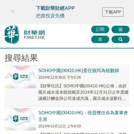
財華智庫網
FINTV
FINMETA
財華證券
媒體矩陣
下載財華財經APP
×
下載APP
智庫沙龍
聯絡我們
把握投資先機
訂閱
简
搜尋結果
SOHO中國(00410.HK)委任致同為核數師
2024年12月30日 下午5:26
【財華社訊】SOHO中國(00410.HK)公佈，由於
羅兵咸永道未能就截至2024年12月31日止年度建
議審計酬金與公司達成共識，羅兵咸永道辭任公
司核數師，自2024年12月30...
SOHO中國(00410.HK)：徐晉獲任命為董事會
主席
2023年10月12日 上午8:59