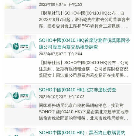
2022年09月07日 下午1:53
【財華社訊】SOHO中國(00410.HK)公布，自
2022年9月7日起，潘石屹先生辭去公司董事會主
席、提名委員會主席和ESG委員會主席職務，以
專注於支持藝術和慈善事業；潘張欣女...
SOHO中國(00410.HK)首席財務官倪葵陽因涉
嫌公司股票內幕交易接受調查
2022年07月07日 下午2:04
【財華社訊】SOHO中國(00410.HK)公布，公司
注意到，近期有媒體報道稱，公司首席財務官倪
葵陽女士因涉嫌公司股票內幕交易正在接受警方
調查。公司聲明及澄清：1.公司知悉倪葵陽...
SOHO中國(00410.HK)北京涉逃稅受查
2021年10月23日 上午10:03
國家稅務總局北京市稅務局網站消息，接到對
SOHO中國(00410.HK)下屬企業北京建華置地涉
嫌偷逃稅款問題的舉報後，北京市稅務局稽查局
經稅收大數據分析研判，依法對其實施立案檢
查。
SOHO中國(00410.HK)：黑石終止收購要約