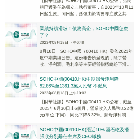
【財華社訊】SOHO中國(00410.HK)公佈，張民
耕已獲委任為獨立非執行董事，自2023年10月11
日起生效。同日起，孫強由於需要專注彼之其他
事務而辭任獨立非執行董事。董事會...
業績持續滑坡！債務高企，SOHO中國怎麽
了？
2023年08月18日 下午6:48
8月18日，SOHO中國（00410.HK）發佈2023年
度中期業績公告。這份報告所呈現的，除了營
收、淨利潤、毛利率等主要經營指標紛紛下滑
外，巨大償債壓力也是格外突出。
SOHO中國(00410.HK)中期歸母淨利降
92.86%至1361.3萬人民幣 不派息
2023年08月18日 上午10:03
【財華社訊】SOHO中國(00410.HK)公布，截至
2023年6月30日止6個月，營業收入人民幣8.22億
元(單位,下同)，同比下降8.32%。歸母淨利潤
1361.3萬元，同比...
SOHO中國(00410.HK)漲近10% 潘石屹及潘
張欣分別辭任主席及CEO職務