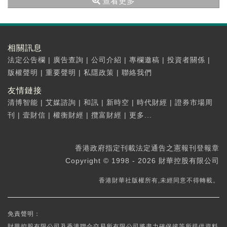
查看更多
相關訊息
法定公告欄
|
廣告查詢
|
公司介紹
|
專欄邀稿
|
投資者關係
|
版權聲明
|
重要聲明
|
私隱政策
|
聯絡我們
友情鏈接
清博智能
|
艾媒諮詢
|
和訊
|
新時空
|
時代財經
|
證券市場周
刊
|
壹財信
|
權衡財經
|
攬富財經
|
更多...
香港政府指定刊載法定通告之憲報刊登報章
Copyright © 1998 - 2026 財華控股有限公司
香港財華社版權所有,未經同意不得轉載。
免責聲明：
財華控股有限公司及香港聯合交易所有限公司將盡力確保彼等所提供資料