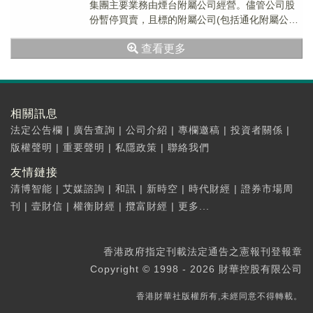
集團主要業務由煙台附屬公司經營。儘管公司股
份暫停買賣，且標的附屬公司(包括通化附屬公司)
已終止綜合作賬，集團業務營運仍如常進行...
查看更多
相關訊息
法定公告欄
|
廣告查詢
|
公司介紹
|
專欄邀稿
|
投資者關係
|
版權聲明
|
重要聲明
|
私隱政策
|
聯絡我們
友情鏈接
清博智能
|
艾媒諮詢
|
和訊
|
新時空
|
時代財經
|
證券市場周
刊
|
壹財信
|
權衡財經
|
攬富財經
|
更多...
香港政府指定刊載法定通告之憲報刊登報章
Copyright © 1998 - 2026 財華控股有限公司
香港財華社版權所有,未經同意不得轉載。