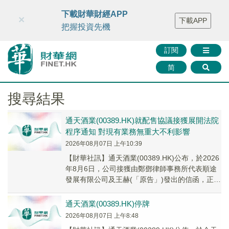
財華智庫網
FINTV
FINMETA
財華證券
媒體矩陣
下載財華財經APP
×
下載APP
智庫沙龍
聯絡我們
把握投資先機
訂閱
简
搜尋結果
通天酒業(00389.HK)就配售協議接獲展開法院
程序通知 對現有業務無重大不利影響
2026年08月07日 上午10:39
【財華社訊】通天酒業(00389.HK)公布，於2026
年8月6日，公司接獲由鄭鄧律師事務所代表順途
發展有限公司及王赫(「原告」)發出的信函，正式
通知原告已於香港高等法院針對公司...
通天酒業(00389.HK)停牌
2026年08月07日 上午8:48