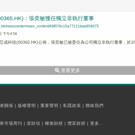
00365.HK)：張奕敏獲任獨立非執行董事
net.hk/newscenter/news_content/69f076c15a77121bae858075
日 下午4:56
成科技(00365.HK)公佈，張奕敏已被委任為公司獨立非執行董事，於20
查看更多
者關係
|
版權聲明
|
重要聲明
|
私隱政策
|
聯絡我們
券市場周刊
|
壹財信
|
權衡財經
|
攬富財經
|
更多...