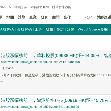
INMETA
財華證券
財華
媒體矩陣
財華
智庫沙龍
單
地圖
沙龍
企業
研究
顧問
合作
視頻
財經速
A股解碼
美股解碼
股評
研報
專訪
活動
Web3 Space專欄
股漲幅榜前十，華和控股(09938.HK)漲+44.35%，智譜(02
net.hk/newscenter/news_content/6a5f2bc8cebf241b1ca86708
日 下午4:20
7月21日收盤，截至發稿，港股漲幅榜前十名分別為華和控股(09938.HK)漲幅+
..
股漲幅榜前十，龍翼航空科技(00918.HK)漲+40.78%，芯成
net.hk/newscenter/news_content/6a5f03f2cebf241b1ca86699