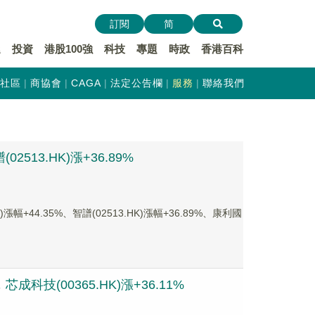
訂閱
简
遞
投資
港股100強
科技
專題
時政
香港百科
社區
商協會
CAGA
法定公告欄
服務
聯絡我們
513.HK)漲+36.89%
44.35%、智譜(02513.HK)漲幅+36.89%、康利國
科技(00365.HK)漲+36.11%