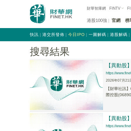
財華智庫網
FINTV
F
港股100強
官網
榜
快訊
港交所發佈
今日IPO
一圖解碼
港股解碼
搜尋結果
【異動股】港
https://www.fi
2026年07月21
【財華社訊】0
際控股(06890.
【異動股】港
https://www.fi