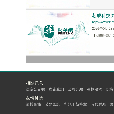
芯成科技(
https://www.fi
2026年04月28
【財華社訊】芯
相關訊息
法定公告欄
|
廣告查詢
|
公司介紹
|
專欄邀稿
|
投資
友情鏈接
清博智能
|
艾媒諮詢
|
和訊
|
新時空
|
時代財經
|
證