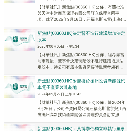
【財華社訊】新焦點(00360.HK)公佈，有關批准
與天津中財商業保理有限公司訂立保理合同事
項。截至2025年9月16日，紐福克斯光電(上海)已
向天津中財保理償還於保理合同項下的...
新焦點(00360.HK)決定暫不進行建議增加法定
股本
2025年06月05日 下午5:34
【財華社訊】新焦點(00360.HK)公佈，經考慮當
前市況後，董事會決定現階段不進行建議增加法
定股本，待公司有股本集資需要時重新考慮有關
事宜，因此不會於股東週年大會上提呈有關增
加...
新焦點(00360.HK)附屬擬於撫州投資新能源汽
車電子產業製造基地
2024年09月27日 上午10:43
【財華社訊】新焦點(00360.HK)公佈，於2024年
9月26日，公司全資附屬公司紐福克斯北京與江西
省撫州高新技術產業開發區管理委員會訂立撫州
高新技術產業開發區投資興辦企業之入...
新焦點(00360.HK)：黃博辭任獨立非執行董事