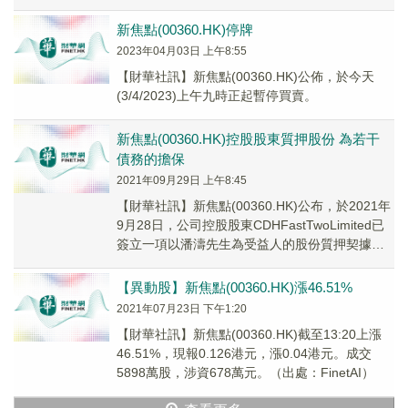
容有關燃料電池系統綜合生產線及...
新焦點(00360.HK)停牌
2023年04月03日 上午8:55
【財華社訊】新焦點(00360.HK)公佈，於今天
(3/4/2023)上午九時正起暫停買賣。
新焦點(00360.HK)控股股東質押股份 為若干
債務的擔保
2021年09月29日 上午8:45
【財華社訊】新焦點(00360.HK)公布，於2021年
9月28日，公司控股股東CDHFastTwoLimited已
簽立一項以潘濤先生為受益人的股份質押契據，
據此，控股股東已按第...
【異動股】新焦點(00360.HK)漲46.51%
2021年07月23日 下午1:20
【財華社訊】新焦點(00360.HK)截至13:20上漲
46.51%，現報0.126港元，漲0.04港元。成交
5898萬股，涉資678萬元。（出處：FinetAI）