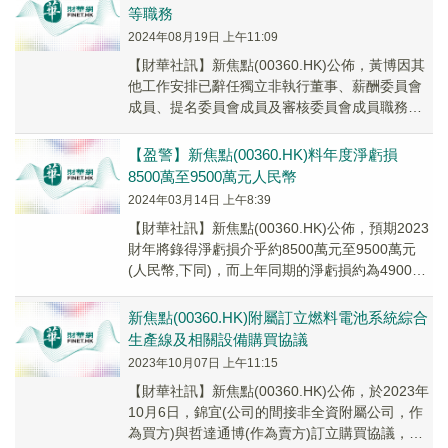
等職務
2024年08月19日 上午11:09
【財華社訊】新焦點(00360.HK)公佈，黃博因其
他工作安排已辭任獨立非執行董事、薪酬委員會
成員、提名委員會成員及審核委員會成員職務，
自2024年8月16日生效。
【盈警】新焦點(00360.HK)料年度淨虧損
8500萬至9500萬元人民幣
2024年03月14日 上午8:39
【財華社訊】新焦點(00360.HK)公佈，預期2023
財年將錄得淨虧損介乎約8500萬元至9500萬元
(人民幣,下同)，而上年同期的淨虧損約為4900萬
元。
新焦點(00360.HK)附屬訂立燃料電池系統綜合
生產線及相關設備購買協議
2023年10月07日 上午11:15
【財華社訊】新焦點(00360.HK)公佈，於2023年
10月6日，錦宜(公司的間接非全資附屬公司，作
為買方)與哲達通博(作為賣方)訂立購買協議，內