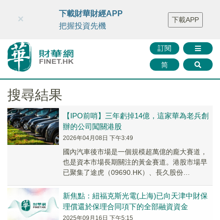
財華智庫網
FINTV
FINMETA
財華證券
媒體矩陣
下載財華財經APP
×
下載APP
智庫沙龍
聯絡我們
把握投資先機
訂閱
简
搜尋結果
【IPO前哨】三年虧掉14億，這家華為老兵創
辦的公司闖關港股
2026年04月08日 下午3:49
國內汽車後市場是一個規模超萬億的龐大賽道，
也是資本市場長期關注的黃金賽道。港股市場早
已聚集了途虎（09690.HK）、長久股份
（06959.HK）、新焦點（00360.HK）和元...
新焦點：紐福克斯光電(上海)已向天津中財保
理償還於保理合同項下的全部融資資金
2025年09月16日 下午5:15