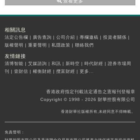
查看更多
相關訊息
法定公告欄
|
廣告查詢
|
公司介紹
|
專欄邀稿
|
投資者關係
|
版權聲明
|
重要聲明
|
私隱政策
|
聯絡我們
友情鏈接
清博智能
|
艾媒諮詢
|
和訊
|
新時空
|
時代財經
|
證券市場周
刊
|
壹財信
|
權衡財經
|
攬富財經
|
更多...
香港政府指定刊載法定通告之憲報刊登報章
Copyright © 1998 - 2026 財華控股有限公司
香港財華社版權所有,未經同意不得轉載。
免責聲明：