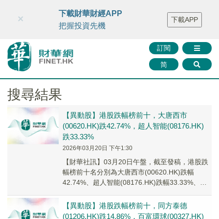
財華智庫網
FINTV
FINMETA
財華證券
媒體矩陣
下載財華財經APP
×
下載APP
智庫沙龍
聯絡我們
把握投資先機
訂閱
简
搜尋結果
【異動股】港股跌幅榜前十，大唐西市
(00620.HK)跌42.74%，超人智能(08176.HK)
跌33.33%
2026年03月20日 下午1:30
【財華社訊】03月20日午盤，截至發稿，港股跌
幅榜前十名分別為大唐西市(00620.HK)跌幅
42.74%、超人智能(08176.HK)跌幅33.33%、珠
光控股(01176.H...
【異動股】港股跌幅榜前十，同方泰德
(01206.HK)跌14.86%，百富環球(00327.HK)