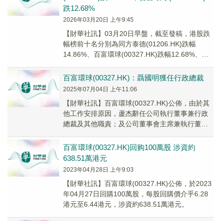
跌12.68%
2026年03月20日 上午9:45
【財華社訊】03月20日早盤，截至發稿，港股跌
幅榜前十名分別為同方泰德(01206.HK)跌幅
14.86%、百富環球(00327.HK)跌幅12.68%、瀾
滄古茶(06911.H...
百富環球(00327.HK)：聶國明獲任行政總裁
2025年07月04日 上午11:06
【財華社訊】百富環球(00327.HK)公佈，由於其
他工作安排原因，蘆杰辭任公司執行董事兼行政
總裁及其他職責；及公司董事會主席兼執行董事
聶國明獲委任為公司行政總裁，以接替蘆杰，
自...
百富環球(00327.HK)回购100萬股 涉資約
638.51萬港元
2023年04月28日 上午9:03
【財華社訊】百富環球(00327.HK)公佈，於2023
年04月27日回購100萬股，每股回購價介乎6.28
港元至6.44港元，涉資約638.51萬港元。