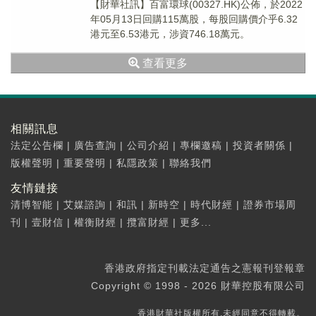
【財華社訊】百富環球(00327.HK)公佈，於2022
年05月13日回購115萬股，每股回購價介乎6.32
港元至6.53港元，涉資746.18萬元。
查看更多
相關訊息
法定公告欄
|
廣告查詢
|
公司介紹
|
專欄邀稿
|
投資者關係
|
版權聲明
|
重要聲明
|
私隱政策
|
聯絡我們
友情鏈接
清博智能
|
艾媒諮詢
|
和訊
|
新時空
|
時代財經
|
證券市場周
刊
|
壹財信
|
權衡財經
|
攬富財經
|
更多...
香港政府指定刊載法定通告之憲報刊登報章
Copyright © 1998 - 2026 財華控股有限公司
香港財華社版權所有,未經同意不得轉載。