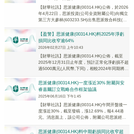
【財華社訊】思派健康(00314.HK)公佈，於2026
年4月22日，思派投資(公司全資附屬公司)向獨立
第三方大參林(603233.SH)出售思派致合科技(廣
州)有限公司(目標公...
【盈警】思派健康(00314.HK)料2025年淨虧
損同比收窄逾64%
2026年02月27日 上午10:43
​【財華社訊】思派健康(00314.HK)公佈，截至
2025年12月31日止年度，預計正常化淨虧損不超
過5000萬元(人民幣,下同)，相較2024年同期將大
幅收窄逾60%；淨虧損...
思派健康(00314.HK)一度漲近30% 附屬與安
睿嘉爾訂立戰略合作框架協議
2025年06月16日 下午1:45
【財華社訊】思派健康(00314.HK)午間开盤後一
度漲近30%，截至發稿，漲12.69%，報4.44港
元。消息面上，該公司公佈，附屬公司思派經紀
已於近期與Arthur J. G...
思派健康(00314.HK)料中期虧損同比收窄超