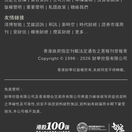
版權聲明
|
重要聲明
|
私隱政策
|
聯絡我們
友情鏈接
清博智能
|
艾媒諮詢
|
和訊
|
新時空
|
時代財經
|
證券市場周
刊
|
壹財信
|
權衡財經
|
攬富財經
|
更多...
香港政府指定刊載法定通告之憲報刊登報章
Copyright © 1998 - 2026 財華控股有限公司
香港財華社版權所有,未經同意不得轉載。
免責聲明：
財華控股有限公司及香港聯合交易所有限公司將盡力確保彼等所提供資料
之準確性及可靠性,但並不保證資料絕對無誤,資料如有錯漏而令閣下蒙受
損失,本公司概不負責。