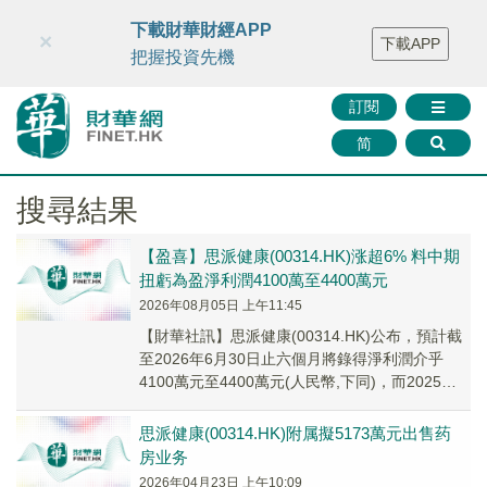
財華智庫網
FINTV
FINMETA
財華證券
媒體矩陣
下載財華財經APP
×
下載APP
智庫沙龍
聯絡我們
把握投資先機
訂閱
简
搜尋結果
【盈喜】思派健康(00314.HK)涨超6% 料中期
扭虧為盈淨利潤4100萬至4400萬元
2026年08月05日 上午11:45
【財華社訊】思派健康(00314.HK)公布，預計截
至2026年6月30日止六個月將錄得淨利潤介乎
4100萬元至4400萬元(人民幣,下同)，而2025年
同期則為淨虧損約8110...
思派健康(00314.HK)附属擬5173萬元出售药
房业务
2026年04月23日 上午10:09