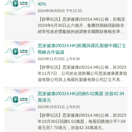
40%
2024年08月05日 下午12:33
【財華社訊】思派健康(00314.HK)公佈，於截至
2024年6月30日止六個月，集團預期錄得剔除非
經常性政府獎勵後的經調整非國際財務報告準則
淨虧損較2023年同期或會收窄超過4...
思派健康(00314.HK)附屬與羅氏製藥中國訂立
戰略合作協議
2023年11月10日 上午9:34
【財華社訊】思派健康(00314.HK)公佈，於2023
年11月7日，公司的全資附屬公司思派健康產業投
資有限公司與上海羅氏製藥有限公司訂立不具法
律約束力的戰略合作協議。
思派健康(00314.HK)回购5.52萬股 涉資42.34
萬港元
2023年10月31日 上午9:25
【財華社訊】思派健康(00314.HK)公佈，於2023
年10月30日回購5.52萬股，每股回購價介乎7.59
港元至7.70港元，涉資42.34萬港元。