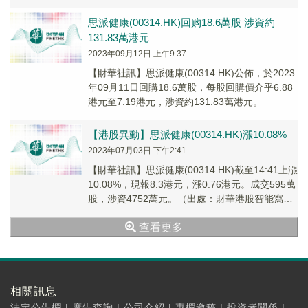
思派健康(00314.HK)回购18.6萬股 涉資約
131.83萬港元
2023年09月12日 上午9:37
【財華社訊】思派健康(00314.HK)公佈，於2023
年09月11日回購18.6萬股，每股回購價介乎6.88
港元至7.19港元，涉資約131.83萬港元。
【港股異動】思派健康(00314.HK)漲10.08%
2023年07月03日 下午2:41
【財華社訊】思派健康(00314.HK)截至14:41上漲
10.08%，現報8.3港元，漲0.76港元。成交595萬
股，涉資4752萬元。（出處：財華港股智能寫
手）
查看更多
相關訊息
法定公告欄
|
廣告查詢
|
公司介紹
|
專欄邀稿
|
投資者關係
|