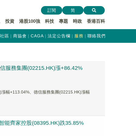
訂閱
简
遞
投資
港股100強
科技
專題
時政
香港百科
社區
商協會
CAGA
法定公告欄
服務
聯絡我們
務集團(02215.HK)漲+86.42%
+113.04%、德信服務集團(02215.HK)漲幅
齊家控股(08395.HK)跌35.85%