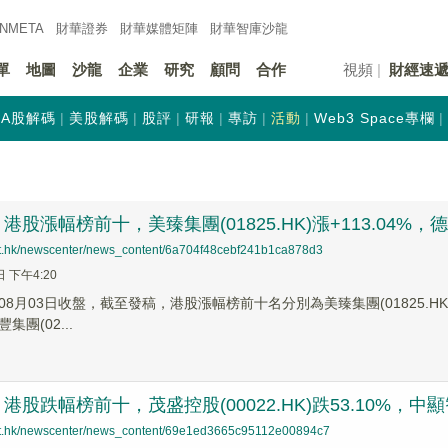
INMETA
財華證券
財華
媒體矩陣
財華
智庫沙龍
單
地圖
沙龍
企業
研究
顧問
合作
視頻
財經速
A股解碼
美股解碼
股評
研報
專訪
活動
Web3 Space專欄
股漲幅榜前十，美臻集團(01825.HK)漲+113.04%，德信服
net.hk/newscenter/news_content/6a704f48cebf241b1ca878d3
日 下午4:20
8月03日收盤，截至發稿，港股漲幅榜前十名分別為美臻集團(01825.HK)漲幅
豐集團(02...
股跌幅榜前十，茂盛控股(00022.HK)跌53.10%，中顯智能
net.hk/newscenter/news_content/69e1ed3665c95112e00894c7