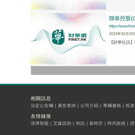
聯泰控股(0
https://www.fi
2023年10月10
【財華社訊】聯
相關訊息
法定公告欄
|
廣告查詢
|
公司介紹
|
專欄邀稿
|
投資
友情鏈接
清博智能
|
艾媒諮詢
|
和訊
|
新時空
|
時代財經
|
證