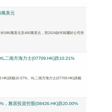
80萬美元
乎約380萬美元至480萬美元，而2024財年歸屬於公司所
二南方海力士(07709.HK)跌10.21%
跌幅10.57%、XL二南方海力士(07709.HK)跌幅
雅居投資控股(08426.HK)跌20.00%