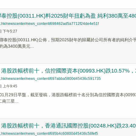
控股(00311.HK)料2025財年扭虧為盈 純利​380萬至4
net.hk/newscenter/news_content/698462ad5a7712f24de4e51f
日 下午5:27
聯泰控股(00311.HK)公佈，預期2025財年的歸屬於公司所有者的純利介
為3400萬美元...
股跌幅榜前十，信控國際資本(00993.HK)跌10.57%，XL
net.hk/newscenter/news_content/697abba5800d45436c591735
日 上午9:45
1月29日早盤，截至發稿，港股跌幅榜前十名分別為信控國際資本(00993.HK)
二南三星...
股跌幅榜前十，香港通訊國際控股(00248.HK)跌23.40%，
net.hk/newscenter/news_content/695b4c60800d45436c58fef5