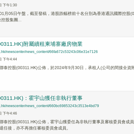
日 下午1:30
1月05日午盤，截至發稿，港股跌幅榜前十名分別為香港通訊國際控股(00248.
象控股集團...
00311.HK)附屬續租柬埔寨廠房物業
net.hk/newscenter/news_content/66fa672c53243c06e31e7126
日 下午4:44
股(00311.HK)公佈，於2024年9月30日，承租人(公司的間接全資附屬公司M&V Int
00311.HK)：霍宇山獲任非執行董事
net.hk/newscenter/news_content/660bc69853243c3513e4bd79
日 下午4:46
聯泰控股(00311.HK)公佈，霍宇山獲委任為非執行董事及審核委員會成
退任後，亦不再擔任審核委員會成員。