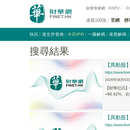
財華智庫網
FINTV
F
港股100強
官網
榜
快訊
港交所發佈
今日IPO
一圖解碼
港股解碼
搜尋結果
【異動股】港
https://www.fi
2026年08月03
【財華社訊】0
+86.42%、合
【異動股】港
https://www.fi