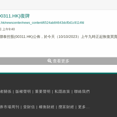
0311.HK)復牌
net.hk/newscenter/news_content/6524ab84643dcf0d1c9114fd
日 上午9:40
泰控股(00311.HK)公佈，於今天（10/10/2023）上午九時正起恢復買
查看更多
者關係
|
版權聲明
|
重要聲明
|
私隱政策
|
聯絡我們
券市場周刊
|
壹財信
|
權衡財經
|
攬富財經
|
更多...