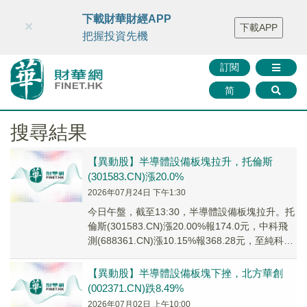
財華智庫網
FINTV
FINMETA
財華證券
媒體矩陣
下載財華財經APP
×
下載APP
智庫沙龍
聯絡我們
把握投資先機
訂閱
简
搜尋結果
【異動股】半導體設備板塊拉升，托倫斯
(301583.CN)漲20.0%
2026年07月24日 下午1:30
今日午盤，截至13:30，半導體設備板塊拉升。托
倫斯(301583.CN)漲20.00%報174.0元，中科飛
測(688361.CN)漲10.15%報368.28元，至純科技
(6...
【異動股】半導體設備板塊下挫，北方華創
(002371.CN)跌8.49%
2026年07月02日 上午10:00