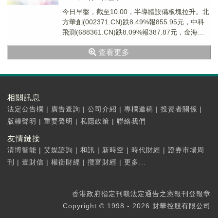
今日早盤，截至10:00，半導體設備板塊拉升。北
方華創(002371.CN)跌8.49%報855.95元，中科
飛測(688361.CN)跌8.09%報387.87元，金海通
(60...
查看更多
相關訊息
法定公告欄
|
廣告查詢
|
公司介紹
|
專欄邀稿
|
投資者關係
|
版權聲明
|
重要聲明
|
私隱政策
|
聯絡我們
友情鏈接
清博智能
|
艾媒諮詢
|
和訊
|
新時空
|
時代財經
|
證券市場周
刊
|
壹財信
|
權衡財經
|
攬富財經
|
更多...
香港政府指定刊載法定通告之憲報刊登報章
Copyright © 1998 - 2026 財華控股有限公司