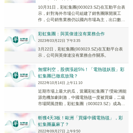
10月31日，彩虹集團(003023.SZ)在互動平台表
示，針對海外市場公司組建了銷售團隊開展工
作，公司銷售業務仍以國内市場為主，出口數量
不大、金額不多，對公司收入不構成實質影響。
彩虹集團：與英偉達沒有業務合作
2023年03月22日 下午3:35
3月22日，彩虹集團(003023.SZ)在互動平台表
示，公司與英偉達沒有業務合作關系。
無懼利空，股價漲超5%！「電熱毯妖股」彩
虹集團已徹底放飛？
2022年10月14日 上午11:10
近期市場上最大的瓜，當屬彩虹集團了!受歐洲能
源危機加劇刺激，中國電熱毯一度被買爆，二級
市場聞風啓動，彩虹集團（003023.SZ）成為
「天選之子」。
斬獲4天3板！歐洲「買爆中國電熱毯」，彩
虹集團赢麻了？
2022年09月27日 上午9:50