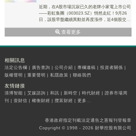
近期，在A股市場沉寂已久的老牌小家電上市公司
——彩虹集團（003023.SZ）悄然走紅！9月26
日，該股早盤繼續異動並再度漲停，近4個股交易
日内已收獲三個漲停板，報收25.08元...
查看更多
相關訊息
法定公告欄
|
廣告查詢
|
公司介紹
|
專欄邀稿
|
投資者關係
|
版權聲明
|
重要聲明
|
私隱政策
|
聯絡我們
友情鏈接
清博智能
|
艾媒諮詢
|
和訊
|
新時空
|
時代財經
|
證券市場周
刊
|
壹財信
|
權衡財經
|
攬富財經
|
更多...
香港政府指定刊載法定通告之憲報刊登報章
Copyright © 1998 - 2026 財華控股有限公司