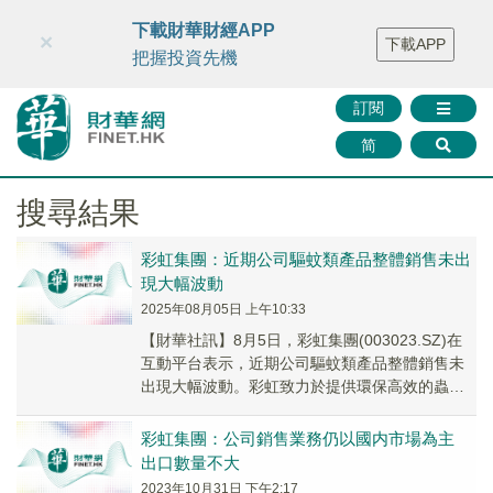
財華智庫網
FINTV
FINMETA
財華證券
媒體矩陣
下載財華財經APP
×
下載APP
智庫沙龍
聯絡我們
把握投資先機
訂閱
简
搜尋結果
彩虹集團：近期公司驅蚊類產品整體銷售未出
現大幅波動
2025年08月05日 上午10:33
【財華社訊】8月5日，彩虹集團(003023.SZ)在
互動平台表示，近期公司驅蚊類產品整體銷售未
出現大幅波動。彩虹致力於提供環保高效的蟲害
防控解決方案，科學合理安排產銷工作，為健康
消費做出貢獻。
彩虹集團：公司銷售業務仍以國内市場為主
出口數量不大
2023年10月31日 下午2:17