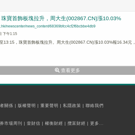
寶首飾板塊拉升，周大生(002867.CN)漲10.03%
net.hk/newscenter/news_content/68369bfcc4cf2f6bcbbe4db9
日 下午1:15
3:15，珠寶首飾板塊拉升。周大生(002867.CN)漲10.03%報16.34元，老
查看更多
者關係
|
版權聲明
|
重要聲明
|
私隱政策
|
聯絡我們
券市場周刊
|
壹財信
|
權衡財經
|
攬富財經
|
更多...