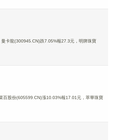
卡龍(300945.CN)跌7.05%報27.3元，明牌珠寶
百股份(605599.CN)漲10.03%報17.01元，萃華珠寶