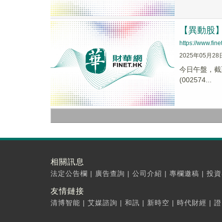
【異動股】珠
https://www.fi
2025年05月28
今日午盤，截至1
(002574...
相關訊息
法定公告欄
|
廣告查詢
|
公司介紹
|
專欄邀稿
|
投資
友情鏈接
清博智能
|
艾媒諮詢
|
和訊
|
新時空
|
時代財經
|
證