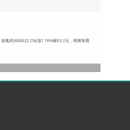
鳳祥(600612.CN)漲7.76%報53.2元，明牌珠寶