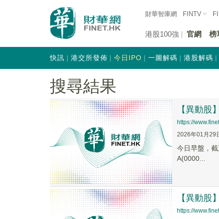
財華智庫網
FINTV
F
港股100強
官網
榜
快訊
港交所發佈
今日IPO
一圖解碼
港股解碼
搜尋結果
【異動股】珠
https://www.fi
2026年01月29
今日早盤，截至0
A(0000...
【異動股】珠
https://www.fi