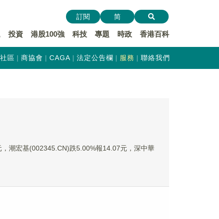
訂閱
简
遞
投資
港股100強
科技
專題
時政
香港百科
社區
商協會
CAGA
法定公告欄
服務
聯絡我們
潮宏基(002345.CN)跌5.00%報14.07元，深中華