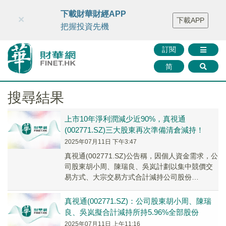
財華智庫網
FINTV
FINMETA
財華證券
媒體矩陣
下載財華財經APP
×
下載APP
智庫沙龍
聯絡我們
把握投資先機
訂閱
简
搜尋結果
上市10年淨利潤減少近90%，真視通
(002771.SZ)三大股東再次準備清倉減持！
2025年07月11日 下午3:47
真視通(002771.SZ)公告稱，因個人資金需求，公
司股東胡小周、陳瑞良、吳岚計劃以集中競價交
易方式、大宗交易方式合計減持公司股份
5.96%。
真視通(002771.SZ)：公司股東胡小周、陳瑞
良、吳岚擬合計減持所持5.96%全部股份
2025年07月11日 上午11:16