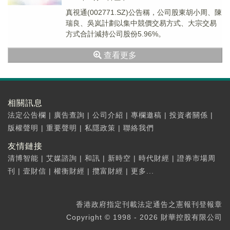
真視通(002771.SZ)公告稱，公司股東胡小周、陳
瑞良、吳岚計劃以集中競價交易方式、大宗交易
方式合計減持公司股份5.96%。
查看更多
相關訊息
法定公告欄
|
廣告查詢
|
公司介紹
|
專欄邀稿
|
投資者關係
|
版權聲明
|
重要聲明
|
私隱政策
|
聯絡我們
友情鏈接
清博智能
|
艾媒諮詢
|
和訊
|
新時空
|
時代財經
|
證券市場周
刊
|
壹財信
|
權衡財經
|
攬富財經
|
更多...
香港政府指定刊載法定通告之憲報刊登報章
Copyright © 1998 - 2026 財華控股有限公司