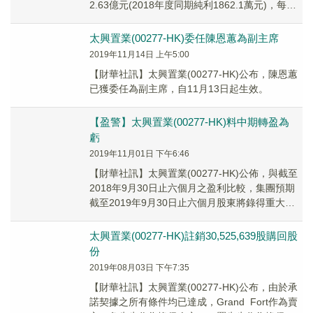
2.63億元(2018年度同期純利1862.1萬元)，每股
虧損88.36仙。派發中...
太興置業(00277-HK)委任陳恩蕙為副主席
2019年11月14日 上午5:00
【財華社訊】太興置業(00277-HK)公布，陳恩蕙
已獲委任為副主席，自11月13日起生效。
【盈警】太興置業(00277-HK)料中期轉盈為
虧
2019年11月01日 下午6:46
【財華社訊】太興置業(00277-HK)公佈，與截至
2018年9月30日止六個月之盈利比較，集團預期
截至2019年9月30日止六個月股東將錄得重大虧
損；且股東應佔之全面開支總額將...
太興置業(00277-HK)註銷30,525,639股購回股
份
2019年08月03日 下午7:35
【財華社訊】太興置業(00277-HK)公布，由於承
諾契據之所有條件均已達成，Grand Fort作為賣