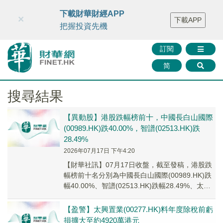
財華智庫網
FINTV
FINMETA
財華證券
媒體矩陣
下載財華財經APP
×
下載APP
智庫沙龍
聯絡我們
把握投資先機
訂閱
简
搜尋結果
【異動股】港股跌幅榜前十，中國長白山國際
(00989.HK)跌40.00%，智譜(02513.HK)跌
28.49%
2026年07月17日 下午4:20
【財華社訊】07月17日收盤，截至發稿，港股跌
幅榜前十名分別為中國長白山國際(00989.HK)跌
幅40.00%、智譜(02513.HK)跌幅28.49%、太興
置業(00277....
【盈警】太興置業(00277.HK)料年度除稅前虧
損擴大至約4920萬港元