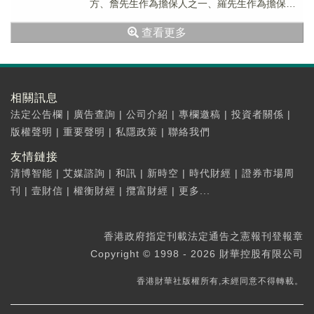
方、詹先生作為擔保人之一、羅先生作為擔保人
之一及該公司作為買方於2019...
查看更多
相關訊息
法定公告欄
|
廣告查詢
|
公司介紹
|
專欄邀稿
|
投資者關係
|
版權聲明
|
重要聲明
|
私隱政策
|
聯絡我們
友情鏈接
清博智能
|
艾媒諮詢
|
和訊
|
新時空
|
時代財經
|
證券市場周
刊
|
壹財信
|
權衡財經
|
攬富財經
|
更多...
香港政府指定刊載法定通告之憲報刊登報章
Copyright © 1998 - 2026 財華控股有限公司
香港財華社版權所有,未經同意不得轉載。