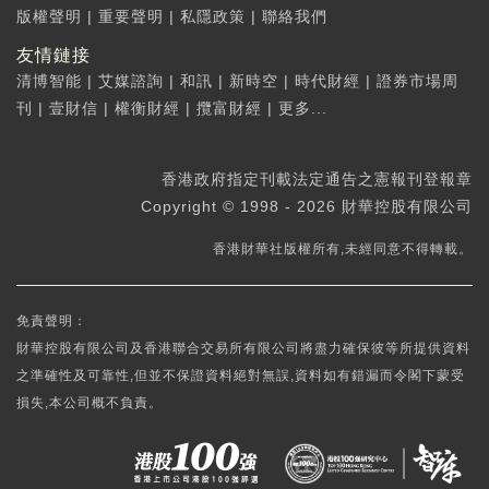
版權聲明
|
重要聲明
|
私隱政策
|
聯絡我們
友情鏈接
清博智能
|
艾媒諮詢
|
和訊
|
新時空
|
時代財經
|
證券市場周
刊
|
壹財信
|
權衡財經
|
攬富財經
|
更多...
香港政府指定刊載法定通告之憲報刊登報章
Copyright © 1998 - 2026 財華控股有限公司
香港財華社版權所有,未經同意不得轉載。
免責聲明：
財華控股有限公司及香港聯合交易所有限公司將盡力確保彼等所提供資料
之準確性及可靠性,但並不保證資料絕對無誤,資料如有錯漏而令閣下蒙受
損失,本公司概不負責。