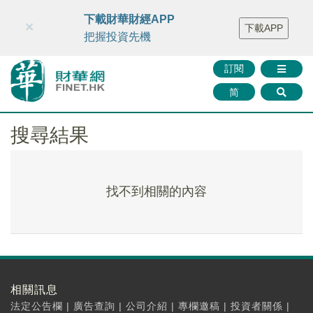
財華智庫網
FINTV
FINMETA
財華證券
媒體矩陣
下載財華財經APP
×
下載APP
智庫沙龍
聯絡我們
把握投資先機
訂閱
简
搜尋結果
找不到相關的內容
相關訊息
法定公告欄
|
廣告查詢
|
公司介紹
|
專欄邀稿
|
投資者關係
|