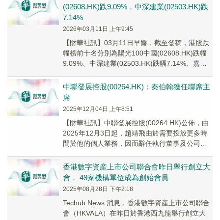
(02608.HK)跌9.09%，中深建業(02503.HK)跌
7.14%
2026年03月11日 上午9:45
【財華社訊】03月11日早盤，截至發稿，港股跌
幅榜前十名分別為陽光100中國(02608.HK)跌幅
9.09%、中深建業(02503.HK)跌幅7.14%、嘉高
達資本(01468...
中聯發展控股(00264.HK)：秦伯翰獲任聯席主
席
2025年12月04日 上午8:51
【財華社訊】中聯發展控股(00264.HK)公佈，由
2025年12月3日起，趙靖飛由於需要投放更多時
間於他的個人業務，因而辭任執行董事及公司聯
席主席，並不再擔任提名委員會主席；執...
香港數字資産上市公司聯合會昨日舉行創立大
會， 49家機構單位成為創始會員
2025年08月28日 下午2:18
Techub News 消息，香港數字資産上市公司聯合
會（HKVALA）在昨日於香港西九龍舉行創立大