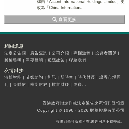
稱由「Ascent International Holdings Limited」更
改為「China Internationa...
查看更多
相關訊息
法定公告欄
|
廣告查詢
|
公司介紹
|
專欄邀稿
|
投資者關係
|
版權聲明
|
重要聲明
|
私隱政策
|
聯絡我們
友情鏈接
清博智能
|
艾媒諮詢
|
和訊
|
新時空
|
時代財經
|
證券市場周
刊
|
壹財信
|
權衡財經
|
攬富財經
|
更多...
香港政府指定刊載法定通告之憲報刊登報章
Copyright © 1998 - 2026 財華控股有限公司
香港財華社版權所有,未經同意不得轉載。