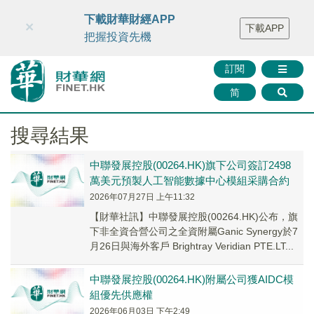
財華智庫網
FINTV
FINMETA
財華證券
媒體矩陣
下載財華財經APP
×
下載APP
智庫沙龍
聯絡我們
把握投資先機
訂閱
简
搜尋結果
中聯發展控股(00264.HK)旗下公司簽訂2498
萬美元預製人工智能數據中心模組采購合約
2026年07月27日 上午11:32
【財華社訊】中聯發展控股(00264.HK)公布，旗
下非全資合營公司之全資附屬Ganic Synergy於7
月26日與海外客戶 Brightray Veridian PTE.LT...
中聯發展控股(00264.HK)附屬公司獲AIDC模
組優先供應權
2026年06月03日 下午2:49