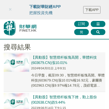
財華智庫網
FINTV
FINMETA
財華證券
媒體矩陣
下載財華財經APP
×
下載APP
智庫沙龍
聯絡我們
把握投資先機
訂閱
简
搜尋結果
【異動股】智慧燈杆板塊高開，華體科技
(603679.CN)漲10.01%
2024年04月01日 上午9:31
今日早盤，截至09:30，智慧燈杆板塊高開。華體
科技(603679.CN)漲10.01%報16.92元，豪爾賽
(002963.CN)漲9.97%報14.78元，茂碩電源
(0026...
【異動股】智慧燈杆板塊下挫，勤上股份
(002638.CN)跌9.44%
2023年06月14日 下午1:15