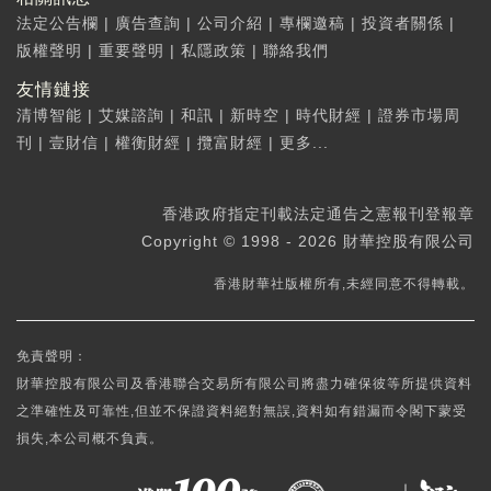
法定公告欄
|
廣告查詢
|
公司介紹
|
專欄邀稿
|
投資者關係
|
版權聲明
|
重要聲明
|
私隱政策
|
聯絡我們
友情鏈接
清博智能
|
艾媒諮詢
|
和訊
|
新時空
|
時代財經
|
證券市場周
刊
|
壹財信
|
權衡財經
|
攬富財經
|
更多...
香港政府指定刊載法定通告之憲報刊登報章
Copyright © 1998 - 2026 財華控股有限公司
香港財華社版權所有,未經同意不得轉載。
免責聲明：
財華控股有限公司及香港聯合交易所有限公司將盡力確保彼等所提供資料
之準確性及可靠性,但並不保證資料絕對無誤,資料如有錯漏而令閣下蒙受
損失,本公司概不負責。