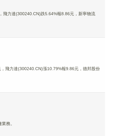
飛力達(300240.CN)跌5.64%報8.86元，新寧物流
，飛力達(300240.CN)漲10.79%報9.86元，德邦股份
鏈業務。