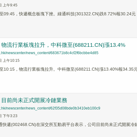
日 上午9:45
9:45，快遞概念板塊下挫。綠通科技(301322.CN)跌8.72%報30.24元，
流行業板塊拉升，中科微至(688211.CN)漲13.4%
net.hk/newscenter/news_content/683671b8c4cf2f6bcbbe4d85
日 上午10:15
0:15，物流行業板塊拉升。中科微至(688211.CN)漲13.40%報34.35元
：目前尚未正式開展冷鏈業務
net.hk/newscenter/news_content/62f35d08bde0b3410eb100c9
日 下午3:23
通快遞(002468.CN)在深交所互動易平台表示，公司目前尚未正式開展冷