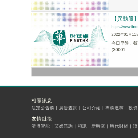
【異動股】物
https://www.fi
2022年01月11
今日早盤，截至0
(30001...
相關訊息
法定公告欄
|
廣告查詢
|
公司介紹
|
專欄邀稿
|
投資
友情鏈接
清博智能
|
艾媒諮詢
|
和訊
|
新時空
|
時代財經
|
證