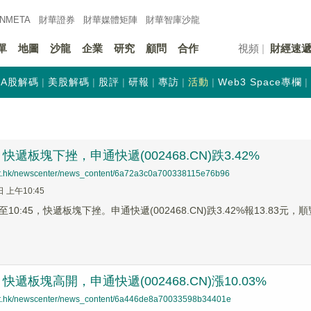
INMETA
財華證券
財華
媒體矩陣
財華
智庫沙龍
單
地圖
沙龍
企業
研究
顧問
合作
視頻
財經速
A股解碼
美股解碼
股評
研報
專訪
活動
Web3 Space專欄
遞板塊下挫，申通快遞(002468.CN)跌3.42%
net.hk/newscenter/news_content/6a72a3c0a700338115e76b96
日 上午10:45
0:45，快遞板塊下挫。申通快遞(002468.CN)跌3.42%報13.83元，順豐控
遞板塊高開，申通快遞(002468.CN)漲10.03%
net.hk/newscenter/news_content/6a446de8a70033598b34401e