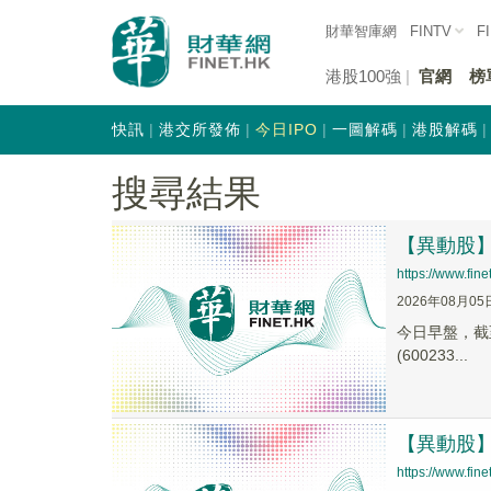
財華智庫網
FINTV
F
港股100強
官網
榜
快訊
港交所發佈
今日IPO
一圖解碼
港股解碼
搜尋結果
【異動股】快
https://www.fi
2026年08月05
今日早盤，截至1
(600233...
【異動股】快
https://www.fi