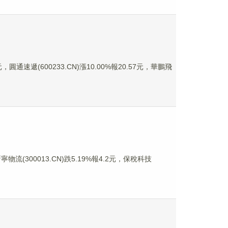
圓通速遞(600233.CN)漲10.00%報20.57元，華鵬飛
物流(300013.CN)跌5.19%報4.2元，保稅科技