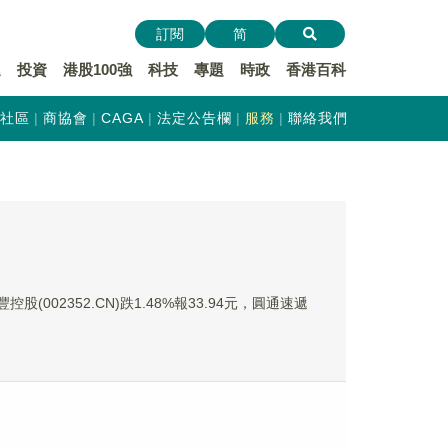
訂閱
简
遞
投資
港股100強
科技
專題
時政
香港百科
社區
商協會
CAGA
法定公告欄
服務
聯絡我們
股(002352.CN)跌1.48%報33.94元，圓通速遞