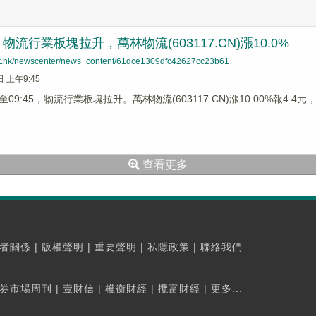
流行業板塊拉升，萬林物流(603117.CN)漲10.0%
net.hk/newscenter/news_content/61dce1309dfc42627cc23b61
日 上午9:45
9:45，物流行業板塊拉升。萬林物流(603117.CN)漲10.00%報4.4元，圓
查看更多
者關係
|
版權聲明
|
重要聲明
|
私隱政策
|
聯絡我們
券市場周刊
|
壹財信
|
權衡財經
|
攬富財經
|
更多...